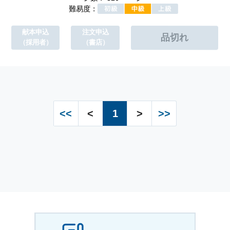
難易度：
献本申込
注文申込
（採用者）
（書店）
<<
<
1
>
>>