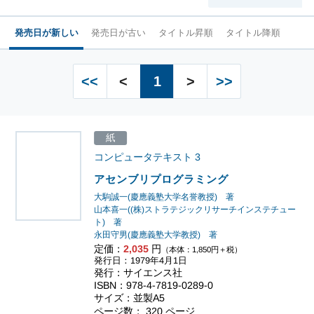
発売日が新しい
発売日が古い
タイトル昇順
タイトル降順
<<
<
1
>
>>
紙
コンピュータテキスト
3
アセンブリプログラミング
大駒誠一(慶應義塾大学名誉教授) 著
山本喜一((株)ストラテジックリサーチインステチュー
ト) 著
永田守男(慶應義塾大学教授) 著
定価：
2,035
円
（本体：1,850円＋税）
発行日：1979年4月1日
発行：サイエンス社
ISBN：978-4-7819-0289-0
サイズ：並製A5
ページ数： 320 ページ