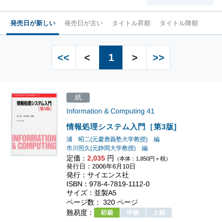
発売日が新しい
発売日が古い
タイトル昇順
タイトル降順
<<
<
1
>
>>
紙
Information & Computing
41
情報処理システム入門［第3版]
浦 昭二(元慶應義塾大学教授) 編
市川照久(元静岡大学教授) 編
定価：
2,035
円
（本体：1,850円＋税）
発行日：2006年6月10日
発行：サイエンス社
ISBN：978-4-7819-1112-0
サイズ：並製A5
ページ数： 320 ページ
難易度：