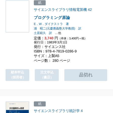
紙
サイエンスライブラリ情報電算機
42
プログラミング原論
E．W．ダイクストラ 著
浦 昭二(元慶應義塾大学教授) 訳
土居範久 訳
…他
定価：
3,740
円
（本体：3,400円＋税）
発行日：1983年3月1日
発行：サイエンス社
ISBN：978-4-7819-0286-9
サイズ：上製A5
ページ数： 280 ページ
献本申込
注文申込
（採用者）
（書店）
紙
サイエンスライブラリ統計学
4