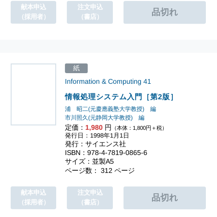
献本申込
注文申込
（採用者）
（書店）
紙
Information & Computing
41
情報処理システム入門［第2版］
浦 昭二(元慶應義塾大学教授) 編
市川照久(元静岡大学教授) 編
定価：
1,980
円
（本体：1,800円＋税）
発行日：1998年1月1日
発行：サイエンス社
ISBN：978-4-7819-0865-6
サイズ：並製A5
ページ数： 312 ページ
献本申込
注文申込
（採用者）
（書店）