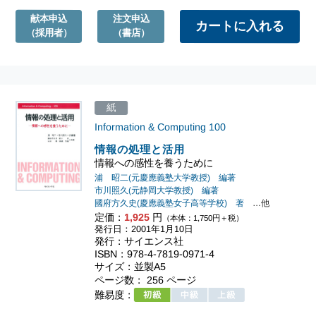
献本申込
注文申込
（採用者）
（書店）
紙
Information & Computing
100
情報の処理と活用
情報への感性を養うために
浦 昭二(元慶應義塾大学教授) 編著
市川照久(元静岡大学教授) 編著
國府方久史(慶應義塾女子高等学校) 著
…他
定価：
1,925
円
（本体：1,750円＋税）
発行日：2001年1月10日
発行：サイエンス社
ISBN：978-4-7819-0971-4
サイズ：並製A5
ページ数： 256 ページ
難易度：