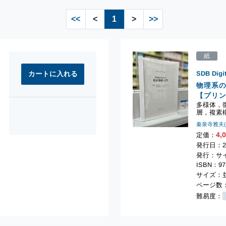
<<
<
1
>
>>
紙
SDB Digi
物理系
【プリ
多様体，
層，複素
秦泉寺雅夫
4,
定価：
発行日：2
発行：サ
ISBN：978
サイズ：並
ページ数：
難易度：