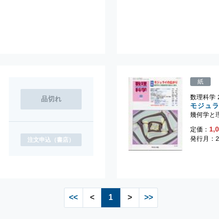
紙
数理科学 2
モジュ
幾何学と
1,
定価：
発行月：2
注文申込
（書店）
<<
<
1
>
>>