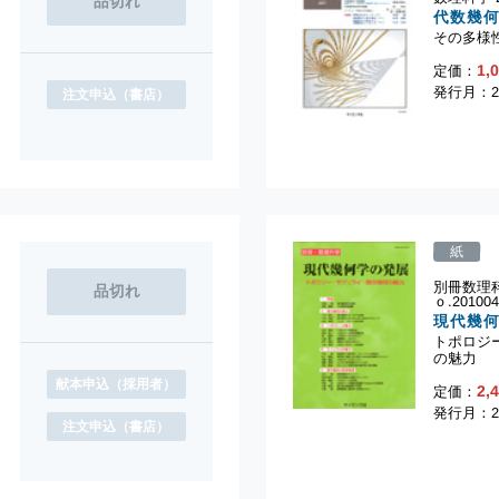
代数幾
その多様
1,
定価：
発行月：2
注文申込
（書店）
紙
別冊数理科
ｏ.20100
現代幾
トポロジ
の魅力
献本申込
（採用者）
2,
定価：
発行月：2
注文申込
（書店）