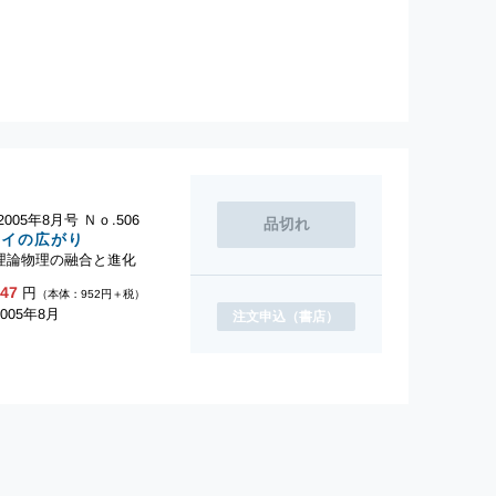
005年8月号 Ｎｏ.506
ライの広がり
理論物理の融合と進化
047
円
（本体：952円＋税）
005年8月
注文申込
（書店）