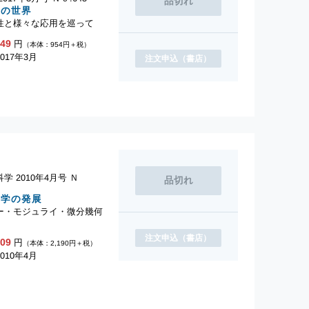
何の世界
性と様々な応用を巡って
049
円
（本体：954円＋税）
017年3月
注文申込
（書店）
学 2010年4月号 Ｎ
4
何学の発展
ー・モジュライ・微分幾何
注文申込
（書店）
409
円
（本体：2,190円＋税）
010年4月