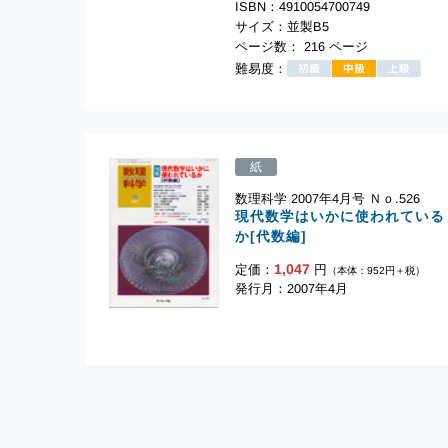
ISBN：4910054700749
サイズ：並製B5
ページ数： 216 ページ
難易度：
紙
数理科学 2007年4月号 Ｎｏ.526
現代数学はいかに使われている
か[代数編]
1,047
定価：
円
（本体：952円＋税）
発行月：2007年4月