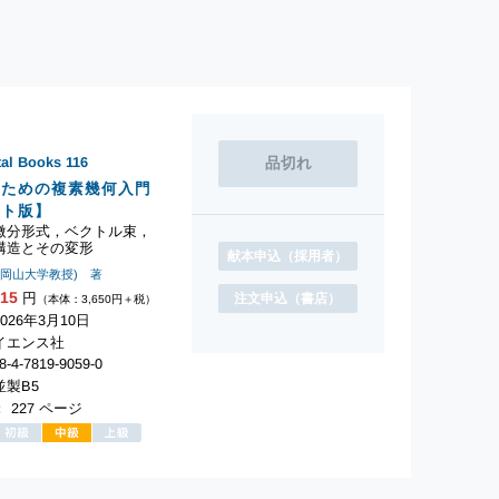
tal Books
116
のための複素幾何入門
ント版】
微分形式，ベクトル束，
構造とその変形
献本申込
（採用者）
(岡山大学教授) 著
015
円
注文申込
（書店）
（本体：3,650円＋税）
026年3月10日
イエンス社
-4-7819-9059-0
製B5
 227 ページ