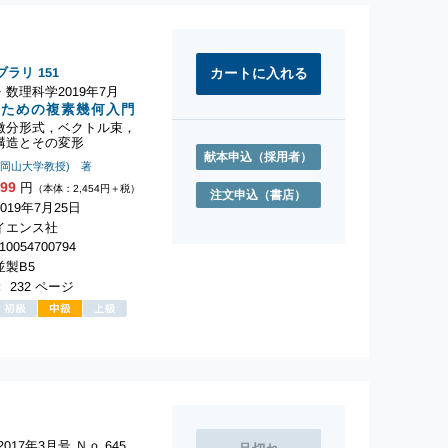
ブラリ
151
数理科学2019年7月
のための複素幾何入門
微分形式，ベクトル束，
構造とその変形
献本申込
（採用者）
(岡山大学教授) 著
699
円
（本体：2,454円＋税）
注文申込
（書店）
019年7月25日
イエンス社
10054700794
製B5
 232 ページ
017年3月号 Ｎｏ.645