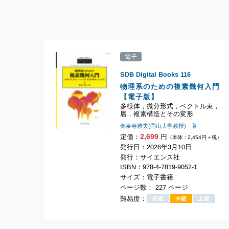
電子
SDB Digital Books
116
物理系のための複素幾何入門
【電子版】
多様体，微分形式，ベクトル束，
層，複素構造とその変形
秦泉寺雅夫(岡山大学教授) 著
2,699
定価：
円
（本体：2,454円＋税）
発行日：2026年3月10日
発行：サイエンス社
ISBN：978-4-7819-9052-1
サイズ：電子書籍
ページ数： 227 ページ
難易度：