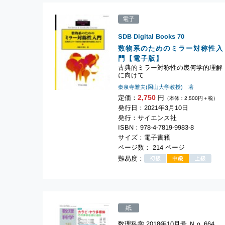
電子
SDB Digital Books
70
数物系のためのミラー対称性入
門【電子版】
古典的ミラー対称性の幾何学的理解
に向けて
秦泉寺雅夫(岡山大学教授) 著
2,750
定価：
円
（本体：2,500円＋税）
発行日：2021年3月10日
発行：サイエンス社
ISBN：978-4-7819-9983-8
サイズ：電子書籍
ページ数： 214 ページ
難易度：
紙
数理科学 2018年10月号 Ｎｏ.664