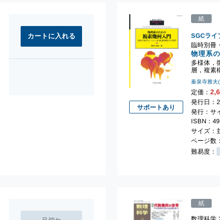
紙
SGCライ
臨時別冊・
物理系
多様体，
層，複素
秦泉寺雅夫
2,
定価：
発行日：2
サポートあり
発行：サ
ISBN：49
サイズ：並
ページ数：
難易度：
紙
数理科学 2