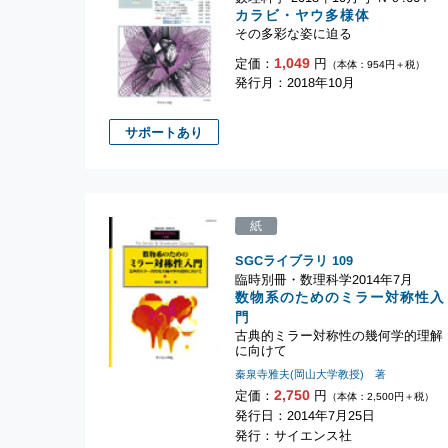
カラビ・ヤウ多様体
その多彩な姿に迫る
1,049
定価：
円
（本体：954円＋税）
発行月：2018年10月
サポートあり
紙
SGCライブラリ
109
臨時別冊・数理科学2014年7月
数物系のためのミラー対称性入
門
古典的ミラー対称性の幾何学的理解
に向けて
秦泉寺雅夫(岡山大学教授) 著
2,750
定価：
円
（本体：2,500円＋税）
発行日：2014年7月25日
発行：サイエンス社