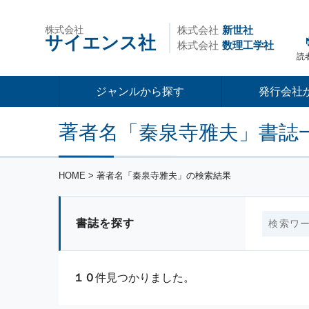
株式会社
株式会社
新世社
サイエンス社
株式会社
数理工学社
読
ジャンルから探す
発行会社
著者名「秦泉寺雅夫」書誌
HOME
> 著者名「秦泉寺雅夫」の検索結果
書誌を探す
１０
件見つかりました。