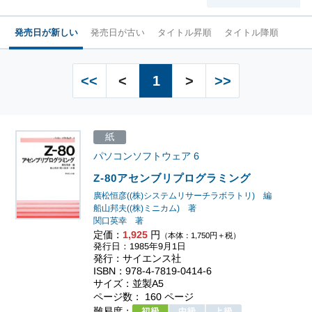
発売日が新しい
発売日が古い
タイトル昇順
タイトル降順
<<
<
1
>
>>
紙
パソコンソフトウェア
6
Z-80アセンブリプログラミング
廣松恒彦((株)システムリサーチラボラトリ) 編
船山邦夫((株)ミニカム) 著
関口英幸 著
定価：
1,925
円
（本体：1,750円＋税）
発行日：1985年9月1日
発行：サイエンス社
ISBN：978-4-7819-0414-6
サイズ：並製A5
ページ数： 160 ページ
難易度：