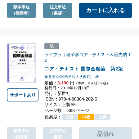
献本申込
注文申込
（採用者）
（書店）
紙
ライブラリ経済学コア・テキスト＆最先端
1
2
コア・テキスト 国際金融論 第2版
藤井英次(関西学院大学教授) 著
定価：
3,190
円
（本体：2,900円＋税）
発行日：2013年12月10日
発行：新世社
サポートあり
ISBN：978-4-88384-202-5
サイズ：上製A5
ページ数： 368 ページ
難易度：
献本申込
注文申込
（採用者）
（書店）