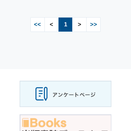
<<
<
1
>
>>