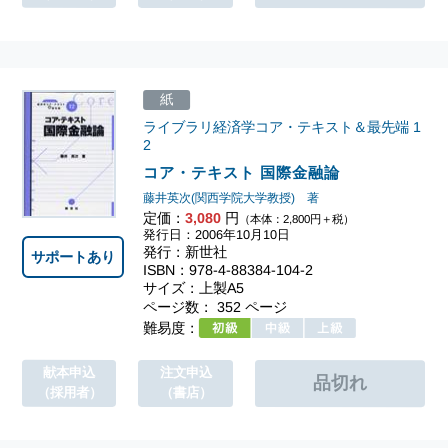
紙
ライブラリ経済学コア・テキスト＆最先端
1
2
コア・テキスト 国際金融論
藤井英次(関西学院大学教授) 著
定価：
3,080
円
（本体：2,800円＋税）
発行日：2006年10月10日
発行：新世社
サポートあり
ISBN：978-4-88384-104-2
サイズ：上製A5
ページ数： 352 ページ
難易度：
献本申込
注文申込
（採用者）
（書店）