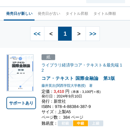
発売日が新しい
発売日が古い
タイトル昇順
タイトル降順
<<
<
1
>
>>
紙
ライブラリ経済学コア・テキスト＆最先端
1
2
コア・テキスト 国際金融論 第3版
藤井英次(関西学院大学教授) 著
定価：
3,410
円
（本体：3,100円＋税）
発行日：2024年9月10日
発行：新世社
サポートあり
ISBN：978-4-88384-387-9
サイズ：上製A5
ページ数： 384 ページ
難易度：