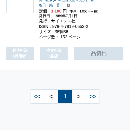
岡田正勝(NHK放送技術研究所) 著
谷田 純 著
…他
定価：
1,100
円
（本体：1,000円＋税）
発行日：1989年7月1日
発行：サイエンス社
ISBN：978-4-7819-0553-2
サイズ：並製B6
ページ数： 152 ページ
献本申込
注文申込
（採用者）
（書店）
<<
<
1
>
>>