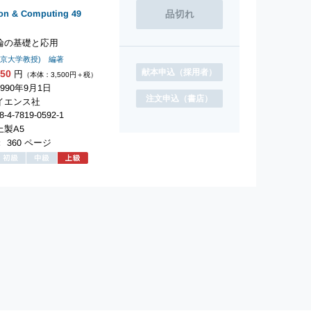
ion & Computing
49
論の基礎と応用
東京大学教授) 編著
献本申込
（採用者）
850
円
（本体：3,500円＋税）
990年9月1日
注文申込
（書店）
イエンス社
-4-7819-0592-1
製A5
 360 ページ