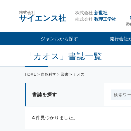
株式会社
株式会社
新世社
サイエンス社
株式会社
数理工学社
読
ジャンルから探す
発行会社
「カオス」書誌一覧
HOME
> 自然科学 > 叢書 > カオス
書誌を探す
４
件見つかりました。