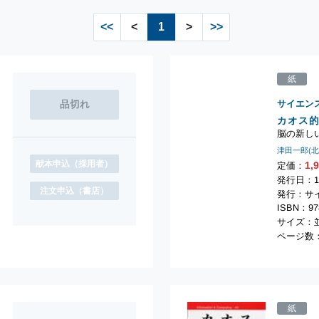
<<
<
1
>
>>
紙
サイエン
カオス
脳の新し
津田一郎(
献本申込
（採用者）
1,
定価：
発行日：1
注文申込
（書店）
発行：サ
ISBN：978
サイズ：並
ページ数：
紙