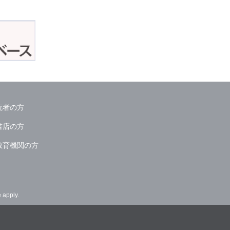
読者の方
書店の方
教育機関の方
e
apply.