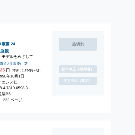
ス叢書
24
的脳観
いモデルをめざして
北海道大学教授) 著
献本申込
（採用者）
925
円
（本体：1,750円＋税）
990年10月1日
注文申込
（書店）
イエンス社
-4-7819-0598-3
製B6
 232 ページ