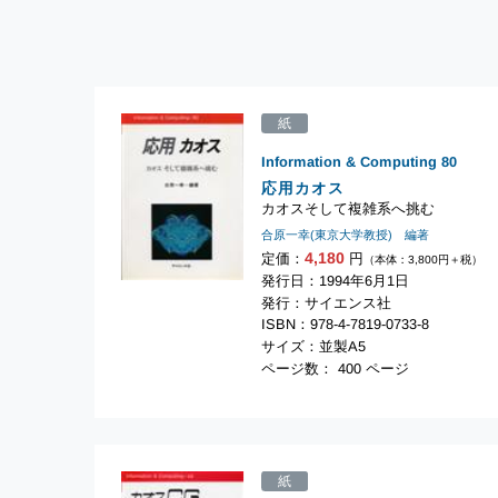
紙
Information & Computing
80
応用カオス
カオスそして複雑系へ挑む
合原一幸(東京大学教授) 編著
4,180
定価：
円
（本体：3,800円＋税）
発行日：1994年6月1日
発行：サイエンス社
ISBN：978-4-7819-0733-8
サイズ：並製A5
ページ数： 400 ページ
紙