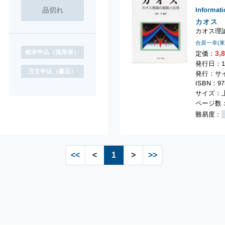
Informat
カオス
カオス理
合原一幸(
献本申込
（採用者）
3,
定価：
発行日：1
注文申込
（書店）
発行：サ
ISBN：978
サイズ：上
ページ数：
難易度：
<<
<
1
>
>>