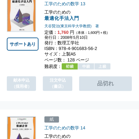
工学のための数学
13
工学のための
最適化手法入門
天谷賢治(東京科学大学教授) 著
定価：
1,760
円
（本体：1,600円＋税）
発行日：2008年5月10日
発行：数理工学社
サポートあり
ISBN：978-4-901683-56-2
サイズ：上製A5
ページ数： 128 ページ
難易度：
献本申込
注文申込
（採用者）
（書店）
紙
工学のための数学
14
工学のための