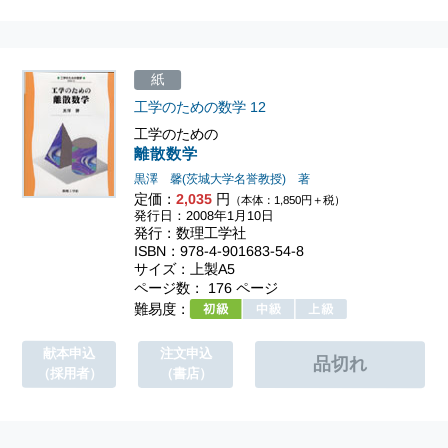
紙
工学のための数学
12
工学のための
離散数学
黒澤 馨(茨城大学名誉教授) 著
定価：
2,035
円
（本体：1,850円＋税）
発行日：2008年1月10日
発行：数理工学社
ISBN：978-4-901683-54-8
サイズ：上製A5
ページ数： 176 ページ
難易度：
献本申込
注文申込
（採用者）
（書店）