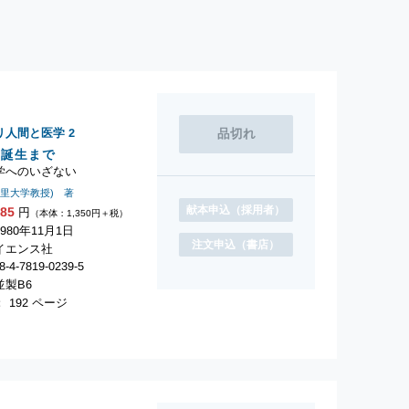
リ人間と医学
2
ら誕生まで
学へのいざない
北里大学教授) 著
献本申込
（採用者）
485
円
（本体：1,350円＋税）
980年11月1日
注文申込
（書店）
イエンス社
-4-7819-0239-5
製B6
 192 ページ