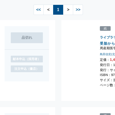
<<
<
1
>
>>
紙
ライブラ
受胎か
周産期医
島田信宏(
献本申込
（採用者）
1,
定価：
発行日：1
注文申込
（書店）
発行：サ
ISBN：978
サイズ：並
ページ数：