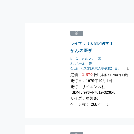
紙
ライブラリ人間と医学
1
がんの医学
K．C．カルマン 著
J．ポール 著
石山いく夫(前東京大学教授) 訳
…他
1,870
定価：
円
（本体：1,700円＋税）
発行日：1979年10月1日
発行：サイエンス社
ISBN：978-4-7819-0238-8
サイズ：並製B6
ページ数： 288 ページ