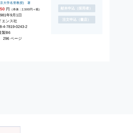
東京大学名誉教授) 著
献本申込
（採用者）
750
円
（本体：2,500円＋税）
981年9月1日
注文申込
（書店）
イエンス社
-4-7819-0243-2
製B6
 296 ページ