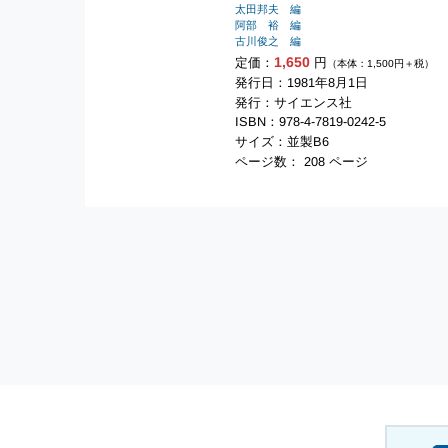
太田邦夫 編
阿部 裕 編
古川俊之 編
1,650
定価：
円
（本体：1,500円＋税）
発行日：1981年8月1日
発行：サイエンス社
ISBN：978-4-7819-0242-5
サイズ：並製B6
ページ数： 208 ページ