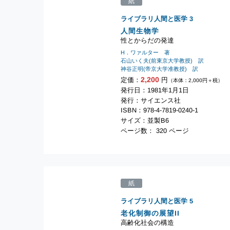
紙
ライブラリ人間と医学
3
人間生物学
性とからだの発達
H．ワァルター 著
石山いく夫(前東京大学教授) 訳
神谷正明(帝京大学准教授) 訳
2,200
定価：
円
（本体：2,000円＋税）
発行日：1981年1月1日
発行：サイエンス社
ISBN：978-4-7819-0240-1
サイズ：並製B6
ページ数： 320 ページ
紙
ライブラリ人間と医学
5
老化制御の展望II
高齢化社会の構造