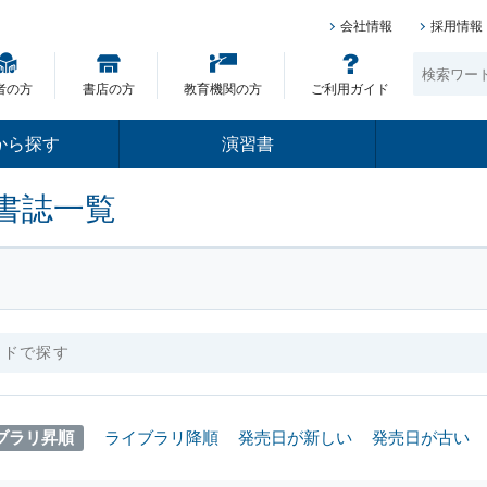
会社情報
採用情報
者の方
書店の方
教育機関の方
ご利用ガイド
から探す
演習書
書誌一覧
ブラリ昇順
ライブラリ降順
発売日が新しい
発売日が古い