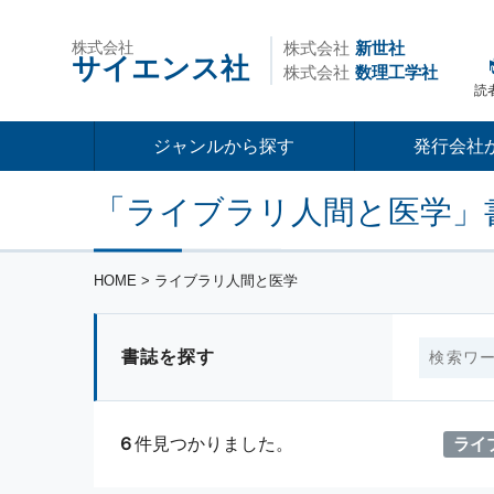
株式会社
株式会社
新世社
サイエンス社
株式会社
数理工学社
読
ジャンルから探す
発行会社
「ライブラリ人間と医学」
HOME
> ライブラリ人間と医学
書誌を探す
ライ
６
件見つかりました。