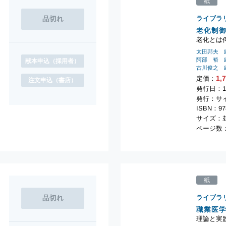
紙
ライブラ
老化制御
老化とは
太田邦夫 
阿部 裕 
献本申込
（採用者）
古川俊之 
1,
定価：
注文申込
（書店）
発行日：1
発行：サ
ISBN：978
サイズ：並
ページ数：
紙
ライブラ
職業医
理論と実