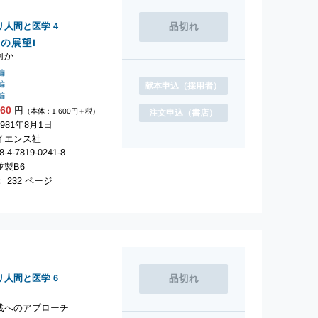
リ人間と医学
4
の展望I
何か
編
編
献本申込
（採用者）
編
760
円
（本体：1,600円＋税）
注文申込
（書店）
981年8月1日
イエンス社
-4-7819-0241-8
製B6
 232 ページ
リ人間と医学
6
学
践へのアプローチ