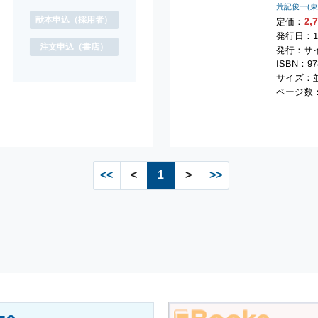
荒記俊一(
献本申込
（採用者）
2,
定価：
発行日：1
注文申込
（書店）
発行：サ
ISBN：978
サイズ：並
ページ数：
<<
<
1
>
>>