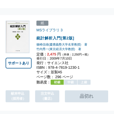
紙
MSライブラリ
3
統計解析入門[第2版]
篠崎信雄(慶應義塾大学名誉教授) 著
竹内秀一(東京経済大学教授) 著
定価：
2,475
円
（本体：2,250円＋税）
発行日：2009年7月10日
発行：サイエンス社
サポートあり
ISBN：978-4-7819-1230-1
サイズ：並製A5
ページ数： 296 ページ
難易度：
献本申込
注文申込
（採用者）
（書店）