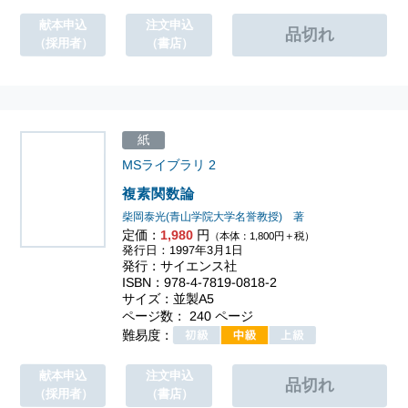
献本申込
注文申込
（採用者）
（書店）
紙
MSライブラリ
2
複素関数論
柴岡泰光(青山学院大学名誉教授) 著
定価：
1,980
円
（本体：1,800円＋税）
発行日：1997年3月1日
発行：サイエンス社
ISBN：978-4-7819-0818-2
サイズ：並製A5
ページ数： 240 ページ
難易度：
献本申込
注文申込
（採用者）
（書店）