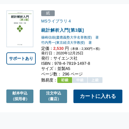
紙
MSライブラリ
4
統計解析入門[第3版]
篠崎信雄(慶應義塾大学名誉教授) 著
竹内秀一(東京経済大学教授) 著
定価：
2,530
円
（本体：2,300円＋税）
発行日：2020年12月25日
発行：サイエンス社
サポートあり
ISBN：978-4-7819-1497-8
サイズ：並製A5
ページ数： 296 ページ
難易度：
献本申込
注文申込
（採用者）
（書店）