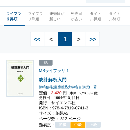
ライブラ
ライブラ
発売日が
発売日
タイト
タイト
リ昇順
リ降順
新しい
が古い
ル昇順
ル降順
<<
<
1
>
>>
紙
MSライブラリ
1
統計解析入門
篠崎信雄(慶應義塾大学名誉教授) 著
定価：
2,420
円
（本体：2,200円＋税）
発行日：1994年10月1日
発行：サイエンス社
ISBN：978-4-7819-0741-3
サイズ：並製A5
ページ数： 312 ページ
難易度：