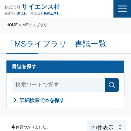
サイエンス社
株式会社
株式会社
株式会社
数理工学社
新世社
HOME
> MSライブラリ
「MSライブラリ」書誌一覧
書誌を探す
詳細検索で本を探す
４
件見つかりました。