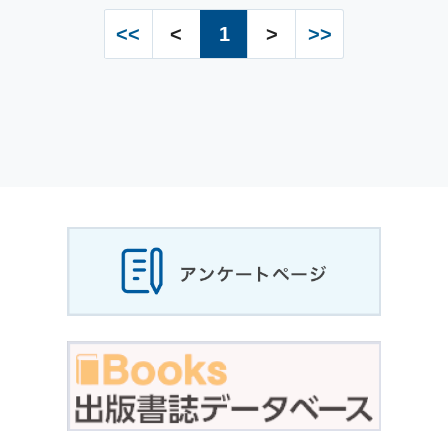
<<
<
1
>
>>