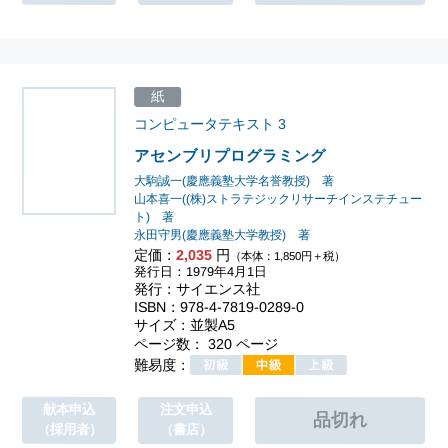
紙
コンピュータテキスト
3
アセンブリプログラミング
大駒誠一(慶應義塾大学名誉教授) 著
山本喜一((株)ストラテジックリサーチインステチュー
ト) 著
永田守男(慶應義塾大学教授) 著
定価：
2,035
円
（本体：1,850円＋税）
発行日：1979年4月1日
発行：サイエンス社
ISBN：978-4-7819-0289-0
サイズ：並製A5
ページ数： 320 ページ
難易度：
献本申込
注文申込
（採用者）
（書店）