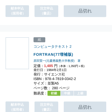
献本申込
注文申込
（採用者）
（書店）
紙
コンピュータテキスト
2
FORTRAN(77増補版)
原田賢一(元慶應義塾大学教授) 著
定価：
1,485
円
（本体：1,350円＋税）
発行日：1984年2月1日
発行：サイエンス社
ISBN：978-4-7819-0342-2
サイズ：並製A5
ページ数： 280 ページ
難易度：
献本申込
注文申込
（採用者）
（書店）