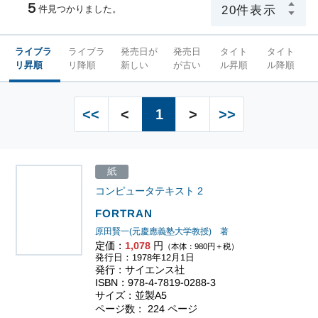
５
件見つかりました。
ライブラ
ライブラ
発売日が
発売日
タイト
タイト
リ昇順
リ降順
新しい
が古い
ル昇順
ル降順
<<
<
1
>
>>
紙
コンピュータテキスト
2
FORTRAN
原田賢一(元慶應義塾大学教授) 著
定価：
1,078
円
（本体：980円＋税）
発行日：1978年12月1日
発行：サイエンス社
ISBN：978-4-7819-0288-3
サイズ：並製A5
ページ数： 224 ページ