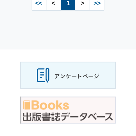
<<
<
1
>
>>