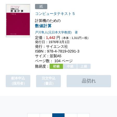
紙
コンピュータテキスト
5
計算機のための
数値計算
戸川隼人(元日本大学教授) 著
定価：
1,442
円
（本体：1,311円＋税）
発行日：1976年3月1日
発行：サイエンス社
ISBN：978-4-7819-0291-3
サイズ：並製A5
ページ数： 104 ページ
難易度：
献本申込
注文申込
（採用者）
（書店）