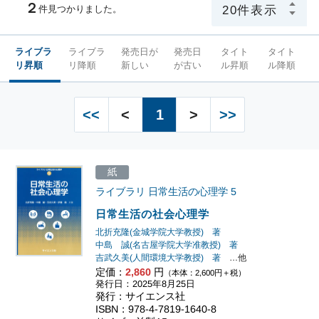
２
件見つかりました。
ライブラ
ライブラ
発売日が
発売日
タイト
タイト
リ昇順
リ降順
新しい
が古い
ル昇順
ル降順
<<
<
1
>
>>
紙
ライブラリ 日常生活の心理学
5
日常生活の社会心理学
北折充隆(金城学院大学教授) 著
中島 誠(名古屋学院大学准教授) 著
吉武久美(人間環境大学教授) 著
…他
定価：
2,860
円
（本体：2,600円＋税）
発行日：2025年8月25日
発行：サイエンス社
ISBN：978-4-7819-1640-8