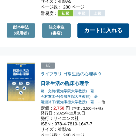
サイズ：並製A5
ページ数： 280 ページ
難易度：
献本申込
注文申込
（採用者）
（書店）
紙
ライブラリ 日常生活の心理学
9
日常生活の臨床心理学
葛 文綺(愛知学院大学教授) 著
今村友木子(金城学院大学教授) 著
清瀧裕子(愛知淑徳大学教授) 著
…他
定価：
2,750
円
（本体：2,500円＋税）
発行日：2025年12月10日
発行：サイエンス社
ISBN：978-4-7819-1647-7
サイズ：並製A5
ページ数： 240 ページ