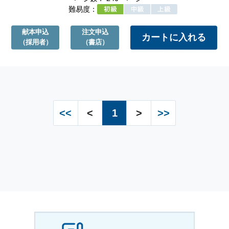
難易度：
献本申込
注文申込
（採用者）
（書店）
<<
<
1
>
>>