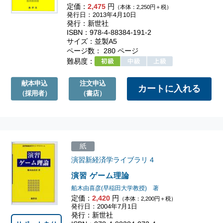
定価：
2,475
円
（本体：2,250円＋税）
発行日：2013年4月10日
発行：新世社
ISBN：978-4-88384-191-2
サイズ：並製A5
ページ数： 280 ページ
難易度：
献本申込
注文申込
（採用者）
（書店）
紙
演習新経済学ライブラリ
4
演習 ゲーム理論
船木由喜彦(早稲田大学教授) 著
定価：
2,420
円
（本体：2,200円＋税）
発行日：2004年7月1日
発行：新世社