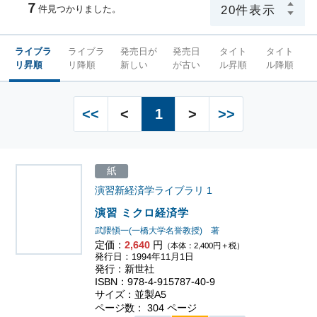
７
件見つかりました。
ライブラ
ライブラ
発売日が
発売日
タイト
タイト
リ昇順
リ降順
新しい
が古い
ル昇順
ル降順
<<
<
1
>
>>
紙
演習新経済学ライブラリ
1
演習 ミクロ経済学
武隈愼一(一橋大学名誉教授) 著
定価：
2,640
円
（本体：2,400円＋税）
発行日：1994年11月1日
発行：新世社
ISBN：978-4-915787-40-9
サイズ：並製A5
ページ数： 304 ページ