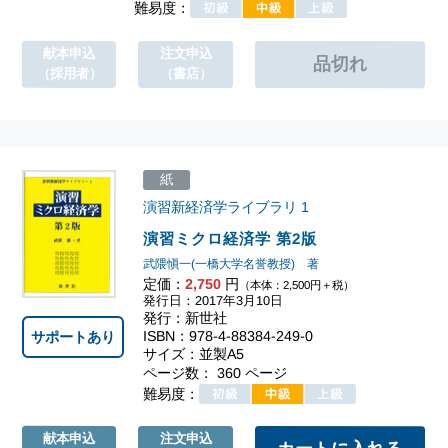
難易度：
献本申込
注文申込
（採用者）
（書店）
紙
演習新経済学ライブラリ
1
演習ミクロ経済学 第2版
武隈愼一(一橋大学名誉教授) 著
定価：
2,750
円
（本体：2,500円＋税）
発行日：2017年3月10日
発行：新世社
ISBN：978-4-88384-249-0
サポートあり
サイズ：並製A5
ページ数： 360 ページ
難易度：
献本申込
注文申込