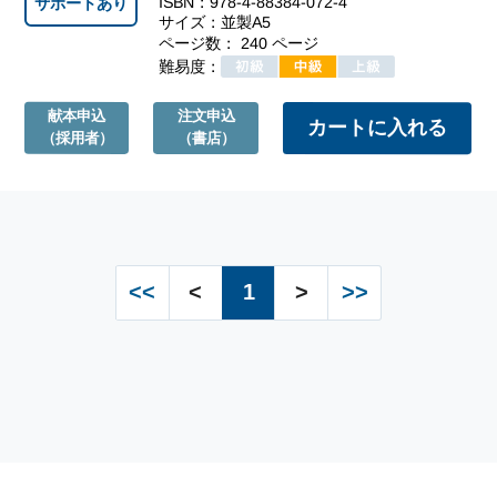
ISBN：978-4-88384-072-4
サポートあり
サイズ：並製A5
ページ数： 240 ページ
難易度：
献本申込
注文申込
（採用者）
（書店）
<<
<
1
>
>>