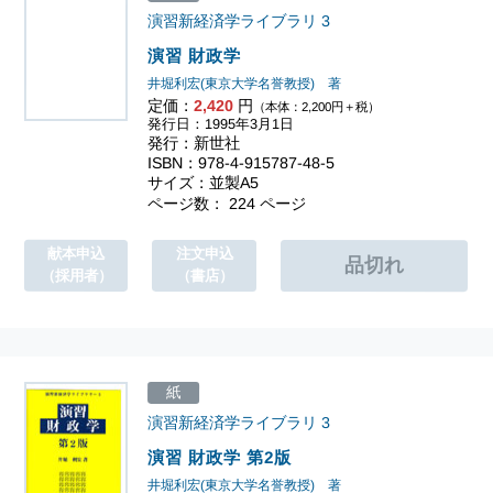
演習新経済学ライブラリ
3
演習 財政学
井堀利宏(東京大学名誉教授) 著
定価：
2,420
円
（本体：2,200円＋税）
発行日：1995年3月1日
発行：新世社
ISBN：978-4-915787-48-5
サイズ：並製A5
ページ数： 224 ページ
献本申込
注文申込
（採用者）
（書店）
紙
演習新経済学ライブラリ
3
演習 財政学 第2版
井堀利宏(東京大学名誉教授) 著