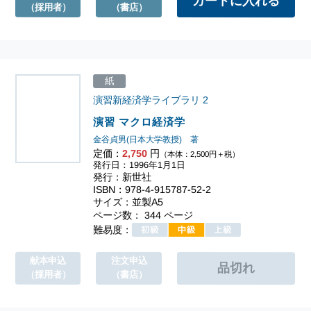
（採用者）
（書店）
紙
演習新経済学ライブラリ
2
演習 マクロ経済学
金谷貞男(日本大学教授) 著
定価：
2,750
円
（本体：2,500円＋税）
発行日：1996年1月1日
発行：新世社
ISBN：978-4-915787-52-2
サイズ：並製A5
ページ数： 344 ページ
難易度：
献本申込
注文申込
（採用者）
（書店）