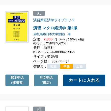
紙
演習新経済学ライブラリ
2
演習 マクロ経済学 第2版
金谷貞男(日本大学教授) 著
定価：
2,805
円
（本体：2,550円＋税）
発行日：2010年5月25日
発行：新世社
ISBN：978-4-88384-150-9
サイズ：並製A5
ページ数： 352 ページ
難易度：
献本申込
注文申込
（採用者）
（書店）
紙