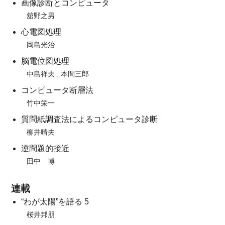
画像診断とコンピュータ
舘野之男
心電図処理
岡島光治
脳電位図処理
中島祥夫 , 本間三郎
コンピュータ断層法
竹中栄一
質問紙調査法によるコンピュータ診断
柳井晴夫
逆問題的接近
田中 博
連載
“わが太陽”を語る 5
桜井邦朋