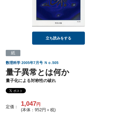
立ち読みをする
紙
数理科学
2005年7月号 Ｎｏ.505
量子異常とは何か
量子化による対称性の破れ
1,047
円
定価：
(本体：952円＋税)