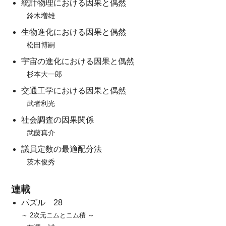
統計物理における因果と偶然
鈴木増雄
生物進化における因果と偶然
松田博嗣
宇宙の進化における因果と偶然
杉本大一郎
交通工学における因果と偶然
武者利光
社会調査の因果関係
武藤真介
議員定数の最適配分法
茨木俊秀
連載
パズル 28
～ 2次元ニムとニム積 ～