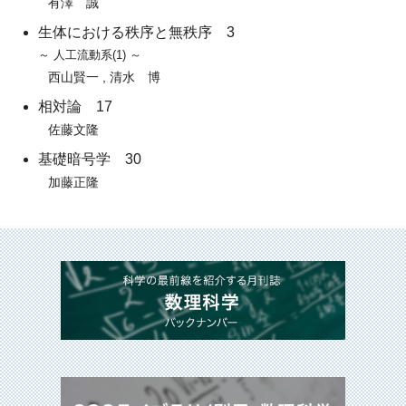
有澤 誠
生体における秩序と無秩序 3
～ 人工流動系(1) ～
西山賢一 , 清水 博
相対論 17
佐藤文隆
基礎暗号学 30
加藤正隆