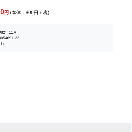
80
円
(本体：800円＋税)
82年11月
054691122
切れ