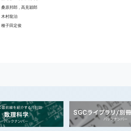
桑原邦郎 , 高見穎郎
木村龍治
種子田定俊