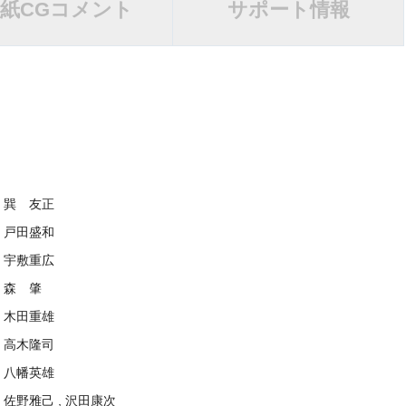
紙
CGコメント
サポート情報
巽 友正
戸田盛和
宇敷重広
森 肇
木田重雄
高木隆司
八幡英雄
佐野雅己 , 沢田康次