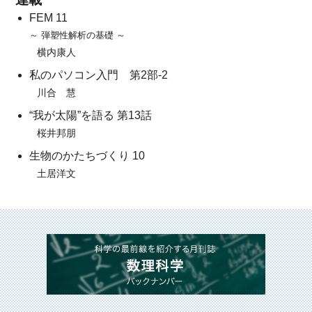
FEM 11
～ 弾塑性解析の基礎 ～
横内康人
私のパソコン入門 第2部-2
川合 慧
“我が太陽”を語る 第13話
桜井邦朋
生物のかたちづくり 10
土居洋文