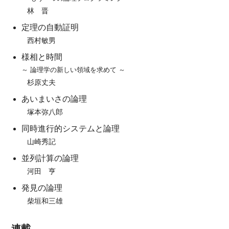
林 晋
定理の自動証明
西村敏男
様相と時間
～ 論理学の新しい領域を求めて ～
杉原丈夫
あいまいさの論理
塚本弥八郎
同時進行的システムと論理
山崎秀記
並列計算の論理
河田 亨
発見の論理
柴垣和三雄
連載