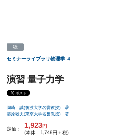
紙
セミナーライブラリ物理学
4
演習 量子力学
岡崎 誠(筑波大学名誉教授) 著
藤原毅夫(東京大学名誉教授) 著
1,923
円
定価：
(本体：1,748円＋税)