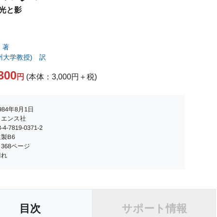
光と影
 著
州大学教授) 訳
300
円
(本体：3,000円＋税)
84年8月1日
イエンス社
4-7819-0371-2
製B6
368ページ
切れ
目次
サポート情報