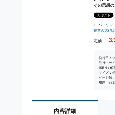
その思想の
I．バーリン
福留久大(九
3,
定価：
発行日：19
発行：サ
ISBN：978-
サイズ：並
ページ数：
在庫：品
内容詳細