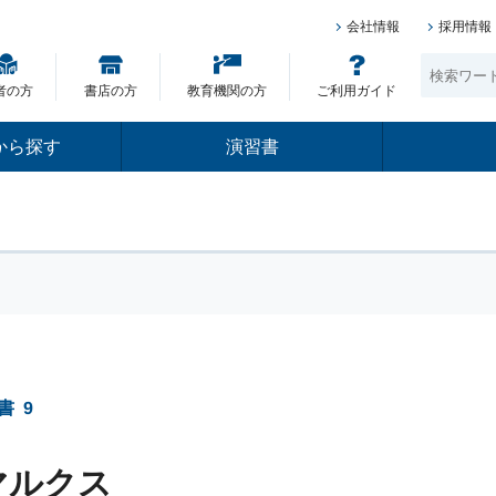
会社情報
採用情報
者の方
書店の方
教育機関の方
ご利用ガイド
から探す
演習書
書
9
マルクス