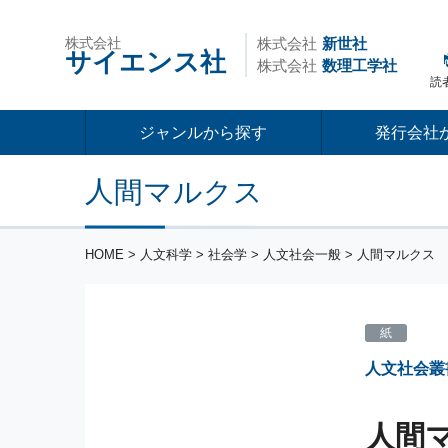
株式会社
株式会社
新世社
サイエンス社
株式会社
数理工学社
読
ジャンルから探す
発行会社
人間マルクス
HOME
>
人文科学
>
社会学
>
人文社会一般
> 人間マルクス
紙
人文社会叢
人間