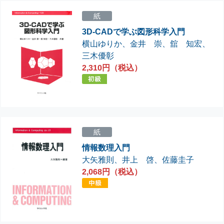
紙
3D-CADで学ぶ図形科学入門
横山ゆりか
、
金井 崇
、
舘 知宏
、
三木優彰
2,310円（税込）
紙
情報数理入門
大矢雅則
、
井上 啓
、
佐藤圭子
2,068円（税込）