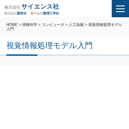
サイエンス社
株式会社
株式会社
株式会社
数理工学社
新世社
HOME
>
情報科学
>
コンピュータ
>
人工知能
> 視覚情報処理モデル
入門
視覚情報処理モデル入門