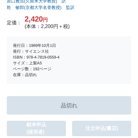
原口雅浩(久留米大学教授) 訳
乾 敏郎(京都大学名誉教授) 監訳
2,420
円
定価：
(本体：2,200円＋税)
発行日：1989年10月1日
発行：サイエンス社
ISBN：978-4-7819-0559-4
サイズ：上製A5
ページ数：192ページ
在庫：品切れ
献本申込
注文申込(書店)
(採用者)