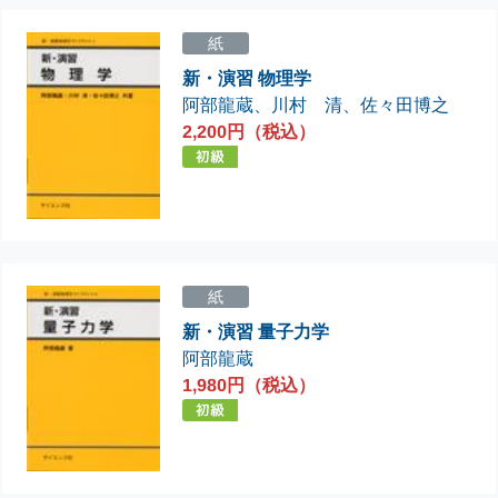
紙
新・演習 物理学
阿部龍蔵
、
川村 清
、
佐々田博之
2,200円（税込）
紙
新・演習 量子力学
阿部龍蔵
1,980円（税込）