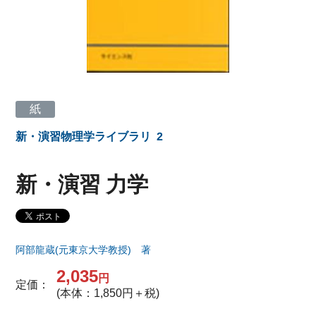
紙
新・演習物理学ライブラリ
2
新・演習 力学
阿部龍蔵(元東京大学教授) 著
2,035
円
定価：
(本体：1,850円＋税)