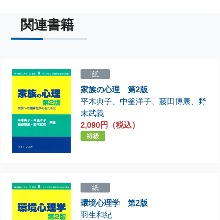
関連書籍
紙
家族の心理 第2版
平木典子
、
中釜洋子
、
藤田博康
、
野
末武義
2,090円（税込）
紙
環境心理学 第2版
羽生和紀