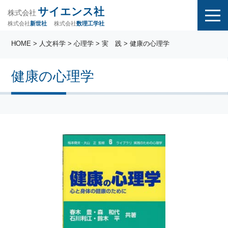
サイエンス社
株式会社
株式会社
株式会社
数理工学社
新世社
HOME
>
人文科学
>
心理学
>
実 践
> 健康の心理学
健康の心理学