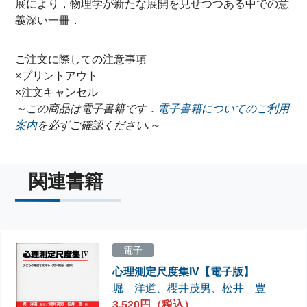
展により，物理学が新たな展開を見せつつある中での意
義深い一冊．
ご注文に際しての注意事項
×プリントアウト
×注文キャンセル
～この商品は電子書籍です．
電子書籍についてのご利用
案内
を必ずご確認ください.～
関連書籍
電子
心理測定尺度集IV【電子版】
堀 洋道
、
櫻井茂男
、
松井 豊
3,520円（税込）