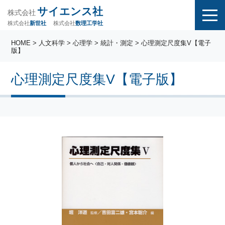
サイエンス社
株式会社
株式会社
株式会社
数理工学社
新世社
HOME
>
人文科学
>
心理学
>
統計・測定
> 心理測定尺度集V【電子
版】
心理測定尺度集V【電子版】