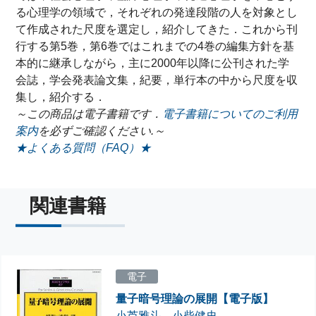
る心理学の領域で，それぞれの発達段階の人を対象とし
て作成された尺度を選定し，紹介してきた．これから刊
行する第5巻，第6巻ではこれまでの4巻の編集方針を基
本的に継承しながら，主に2000年以降に公刊された学
会誌，学会発表論文集，紀要，単行本の中から尺度を収
集し，紹介する．
～この商品は電子書籍です．
電子書籍についてのご利用
案内
を必ずご確認ください.～
★よくある質問（FAQ）★
関連書籍
電子
量子暗号理論の展開【電子版】
小芦雅斗
、
小柴健史