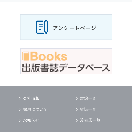
当社は，お客様から収集させていただいた
個人
情報
，ご注文情報（お客様の注文履歴に関する
情報を含む）を，本サービスを提供する目的の
他に，以下の各号に定める目的のために利用す
ることがあります．
本サービスの提供または以下に定める目的以外
に，当社はお客様の
個人情報
利用することはあ
りません．
（1） お客様に対して，当社の商品やサービス
をご紹介する場合
（2） 当社において，お客様に代行してご注文
手続き，ご注文内容の確認，変更手続きを行う
場合
（3） お客様からのお問い合わせに対して回答
を行う場合
（4） お客様に対して，当社のサービスに対す
会社情報
書籍一覧
るご意見やご感想のご提供をお願いするため
（5） 当社がお客様に別途連絡の上，個別にご
採用について
雑誌一覧
了解をいただいた目的に利用するため
（6） お客様の属性（年齢，住所など）ごとに
お知らせ
常備店一覧
分類された統計的資料を作成するため
（7） お客様それぞれの嗜好に適合した情報発