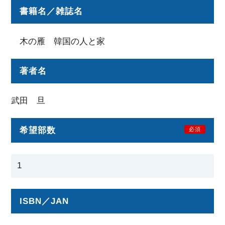
書籍名／雑誌名
木の雁 韓国の人と家
著者名
武田 旦
希望部数
必須
ISBN／JAN