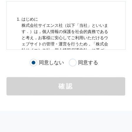
はじめに
株式会社サイエンス社（以下「当社」といいま
す．）は，
個人情報
の保護を社会的責務である
と考え，お客様に安心してご利用いただけるウ
ェブサイトの管理・運営を行うため，「株式会
社サイエンス社
個人情報
保護方針」に基づ
き，以下のとおり「ウェブサイトにおける
個人
同意しない
同意する
情報
の取扱い」を定めました．
個人情報
の取扱いの適用範囲
個人情報
の取扱いについては，お客様が当社の
確認
サイトを通じて商品の購入，当社へのご連絡，
メールマガジンの購読などをご利用された時に
適応されます．
お客様が当社のサイトを利用される際に収集さ
れた
個人情報
は，当
個人情報
の取扱いについて
の考え方に従い管理されます．
個人情報
の利用目的