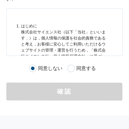
はじめに
株式会社サイエンス社（以下「当社」といいま
す．）は，
個人情報
の保護を社会的責務である
と考え，お客様に安心してご利用いただけるウ
ェブサイトの管理・運営を行うため，「株式会
社サイエンス社
個人情報
保護方針」に基づ
き，以下のとおり「ウェブサイトにおける
個人
同意しない
同意する
情報
の取扱い」を定めました．
個人情報
の取扱いの適用範囲
個人情報
の取扱いについては，お客様が当社の
確認
サイトを通じて商品の購入，当社へのご連絡，
メールマガジンの購読などをご利用された時に
適応されます．
お客様が当社のサイトを利用される際に収集さ
れた
個人情報
は，当
個人情報
の取扱いについて
の考え方に従い管理されます．