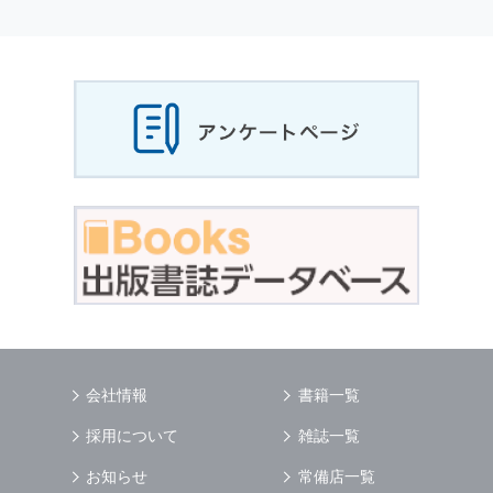
個人情報
の利用目的
当社は，お客様から収集させていただいた
個人
情報
，ご注文情報（お客様の注文履歴に関する
情報を含む）を，本サービスを提供する目的の
他に，以下の各号に定める目的のために利用す
ることがあります．
本サービスの提供または以下に定める目的以外
に，当社はお客様の
個人情報
利用することはあ
りません．
（1） お客様に対して，当社の商品やサービス
をご紹介する場合
（2） 当社において，お客様に代行してご注文
手続き，ご注文内容の確認，変更手続きを行う
場合
（3） お客様からのお問い合わせに対して回答
を行う場合
（4） お客様に対して，当社のサービスに対す
会社情報
書籍一覧
るご意見やご感想のご提供をお願いするため
（5） 当社がお客様に別途連絡の上，個別にご
採用について
雑誌一覧
了解をいただいた目的に利用するため
（6） お客様の属性（年齢，住所など）ごとに
お知らせ
常備店一覧
分類された統計的資料を作成するため