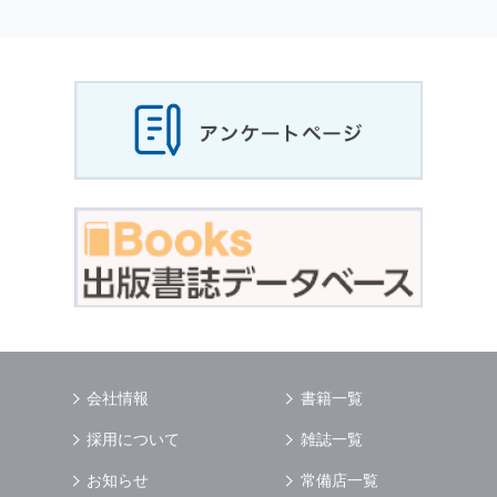
個人情報
の利用目的
当社は，お客様から収集させていただいた
個人
情報
，ご注文情報（お客様の注文履歴に関する
情報を含む）を，本サービスを提供する目的の
他に，以下の各号に定める目的のために利用す
ることがあります．
本サービスの提供または以下に定める目的以外
に，当社はお客様の
個人情報
利用することはあ
りません．
（1） お客様に対して，当社の商品やサービス
をご紹介する場合
（2） 当社において，お客様に代行してご注文
手続き，ご注文内容の確認，変更手続きを行う
場合
（3） お客様からのお問い合わせに対して回答
を行う場合
（4） お客様に対して，当社のサービスに対す
会社情報
書籍一覧
るご意見やご感想のご提供をお願いするため
（5） 当社がお客様に別途連絡の上，個別にご
採用について
雑誌一覧
了解をいただいた目的に利用するため
（6） お客様の属性（年齢，住所など）ごとに
お知らせ
常備店一覧
分類された統計的資料を作成するため