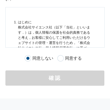
はじめに
株式会社サイエンス社（以下「当社」といいま
す．）は，
個人情報
の保護を社会的責務である
と考え，お客様に安心してご利用いただけるウ
ェブサイトの管理・運営を行うため，「株式会
社サイエンス社
個人情報
保護方針」に基づ
き，以下のとおり「ウェブサイトにおける
個人
同意しない
同意する
情報
の取扱い」を定めました．
個人情報
の取扱いの適用範囲
個人情報
の取扱いについては，お客様が当社の
確認
サイトを通じて商品の購入，当社へのご連絡，
メールマガジンの購読などをご利用された時に
適応されます．
お客様が当社のサイトを利用される際に収集さ
れた
個人情報
は，当
個人情報
の取扱いについて
の考え方に従い管理されます．