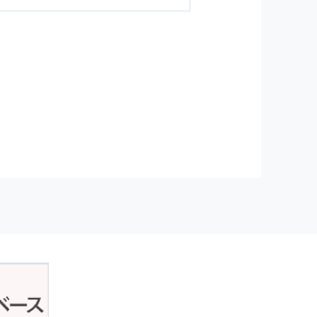
ジンの購読などをご利用された時
従い管理されます．
）を，本サービスを提供する目的
正アクセスおよび，漏洩，紛失，
が発生した場合には，再発防止策