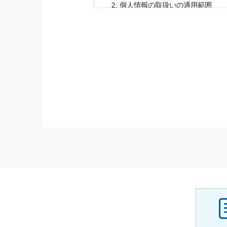
個人情報
の取扱いの適用範囲
個人情報
の取扱いについては，お
に適応されます．
お客様が当社のサイトを利用され
個人情報
の利用目的
当社は，お客様から収集させてい
の他に，以下の各号に定める目的
本サービスの提供または以下に定
（1） お客様に対して，当社の
（2） 当社において，お客様に
（3） お客様からのお問い合わ
（4） お客様に対して，当社の
（5） 当社がお客様に別途連絡
（6） お客様の属性（年齢，住
（7） お客様それぞれの嗜好に
個人情報
の安全管理について
当社は
個人情報
の正確性及び安全
破壊，改ざんなどに対しては，合
を含む適切な対策を速やかに講じ