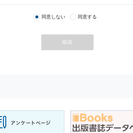
客様が当社のサイトを通じて商品の購入，当社へのご連絡，メールマガ
同意しない
同意する
る際に収集された
個人情報
は，当
個人情報
の取扱いについての考え方に
ただいた
個人情報
，ご注文情報（お客様の注文履歴に関する情報を含む
確認
のために利用することがあります．
める目的以外に，当社はお客様の
個人情報
利用することはありません．
商品やサービスをご紹介する場合
代行してご注文手続き，ご注文内容の確認，変更手続きを行う場合
せに対して回答を行う場合
サービスに対するご意見やご感想のご提供をお願いするため
の上，個別にご了解をいただいた目的に利用するため
所など）ごとに分類された統計的資料を作成するため
適合した情報発信やサービスを提供，表示するため
性を確保する為，
個人情報
へのアクセス管理，持ち出し手段の制限，不
理的な安全対策を講じるとともに，万一，漏洩等
個人情報
に関する事故
ます．