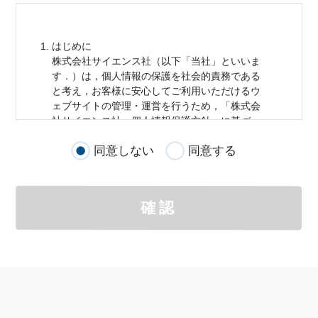
はじめに
株式会社サイエンス社（以下「当社」といいま
す．）は，
個人情報
の保護を社会的責務である
と考え，お客様に安心してご利用いただけるウ
ェブサイトの管理・運営を行うため，「株式会
社サイエンス社
個人情報
保護方針」に基づ
き，以下のとおり「ウェブサイトにおける
個人
同意しない
同意する
情報
の取扱い」を定めました．
個人情報
の取扱いの適用範囲
個人情報
の取扱いについては，お客様が当社の
確認
サイトを通じて商品の購入，当社へのご連絡，
メールマガジンの購読などをご利用された時に
適応されます．
お客様が当社のサイトを利用される際に収集さ
れた
個人情報
は，当
個人情報
の取扱いについて
の考え方に従い管理されます．
個人情報
の利用目的