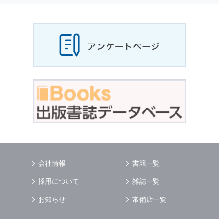
当社は，お客様から収集させていただいた
個人
情報
，ご注文情報（お客様の注文履歴に関する
情報を含む）を，本サービスを提供する目的の
他に，以下の各号に定める目的のために利用す
ることがあります．
本サービスの提供または以下に定める目的以外
に，当社はお客様の
個人情報
利用することはあ
りません．
（1） お客様に対して，当社の商品やサービス
をご紹介する場合
（2） 当社において，お客様に代行してご注文
手続き，ご注文内容の確認，変更手続きを行う
場合
（3） お客様からのお問い合わせに対して回答
を行う場合
（4） お客様に対して，当社のサービスに対す
会社情報
書籍一覧
るご意見やご感想のご提供をお願いするため
（5） 当社がお客様に別途連絡の上，個別にご
採用について
雑誌一覧
了解をいただいた目的に利用するため
（6） お客様の属性（年齢，住所など）ごとに
お知らせ
常備店一覧
分類された統計的資料を作成するため
（7） お客様それぞれの嗜好に適合した情報発