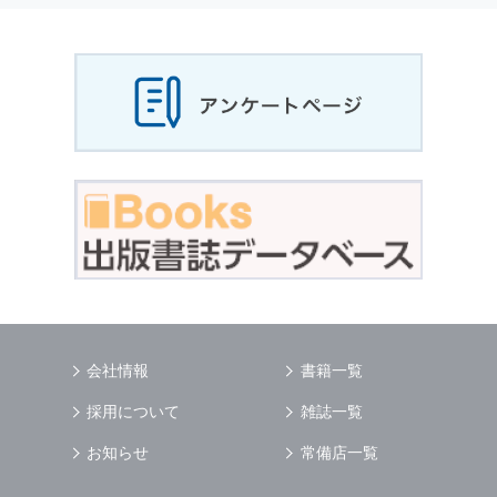
当社は，お客様から収集させていただいた
個人
情報
，ご注文情報（お客様の注文履歴に関する
情報を含む）を，本サービスを提供する目的の
他に，以下の各号に定める目的のために利用す
ることがあります．
本サービスの提供または以下に定める目的以外
に，当社はお客様の
個人情報
利用することはあ
りません．
（1） お客様に対して，当社の商品やサービス
をご紹介する場合
（2） 当社において，お客様に代行してご注文
手続き，ご注文内容の確認，変更手続きを行う
場合
（3） お客様からのお問い合わせに対して回答
を行う場合
（4） お客様に対して，当社のサービスに対す
会社情報
書籍一覧
るご意見やご感想のご提供をお願いするため
（5） 当社がお客様に別途連絡の上，個別にご
採用について
雑誌一覧
了解をいただいた目的に利用するため
（6） お客様の属性（年齢，住所など）ごとに
お知らせ
常備店一覧
分類された統計的資料を作成するため
（7） お客様それぞれの嗜好に適合した情報発