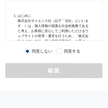
はじめに
株式会社サイエンス社（以下「当社」といいま
す．）は，
個人情報
の保護を社会的責務である
と考え，お客様に安心してご利用いただけるウ
ェブサイトの管理・運営を行うため，「株式会
社サイエンス社
個人情報
保護方針」に基づ
き，以下のとおり「ウェブサイトにおける
個人
同意しない
同意する
情報
の取扱い」を定めました．
個人情報
の取扱いの適用範囲
個人情報
の取扱いについては，お客様が当社の
確認
サイトを通じて商品の購入，当社へのご連絡，
メールマガジンの購読などをご利用された時に
適応されます．
お客様が当社のサイトを利用される際に収集さ
れた
個人情報
は，当
個人情報
の取扱いについて
の考え方に従い管理されます．
個人情報
の利用目的