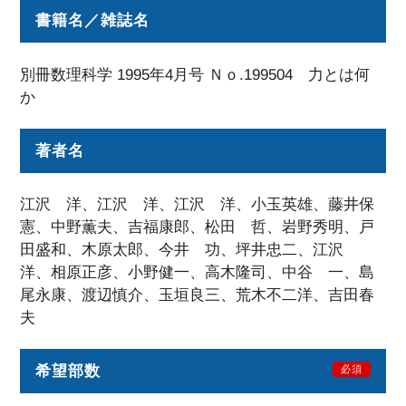
書籍名／雑誌名
別冊数理科学 1995年4月号 Ｎｏ.199504 力とは何
か
著者名
江沢 洋、江沢 洋、江沢 洋、小玉英雄、藤井保
憲、中野薫夫、吉福康郎、松田 哲、岩野秀明、戸
田盛和、木原太郎、今井 功、坪井忠二、江沢
洋、相原正彦、小野健一、高木隆司、中谷 一、島
尾永康、渡辺慎介、玉垣良三、荒木不二洋、吉田春
夫
希望部数
必須