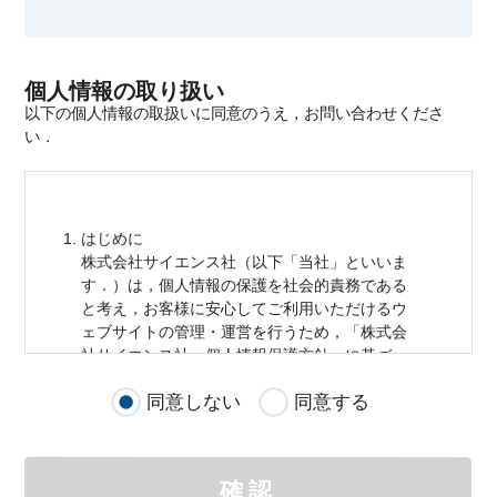
個人情報の取り扱い
以下の個人情報の取扱いに同意のうえ，お問い合わせくださ
い．
はじめに
株式会社サイエンス社（以下「当社」といいま
す．）は，
個人情報
の保護を社会的責務である
と考え，お客様に安心してご利用いただけるウ
ェブサイトの管理・運営を行うため，「株式会
社サイエンス社
個人情報
保護方針」に基づ
き，以下のとおり「ウェブサイトにおける
個人
同意しない
同意する
情報
の取扱い」を定めました．
個人情報
の取扱いの適用範囲
個人情報
の取扱いについては，お客様が当社の
確認
サイトを通じて商品の購入，当社へのご連絡，