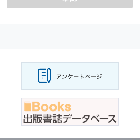
メールマガジンの購読などをご利用された時に
適応されます．
お客様が当社のサイトを利用される際に収集さ
れた
個人情報
は，当
個人情報
の取扱いについて
の考え方に従い管理されます．
個人情報
の利用目的
当社は，お客様から収集させていただいた
個人
情報
，ご注文情報（お客様の注文履歴に関する
情報を含む）を，本サービスを提供する目的の
他に，以下の各号に定める目的のために利用す
ることがあります．
本サービスの提供または以下に定める目的以外
に，当社はお客様の
個人情報
利用することはあ
りません．
（1） お客様に対して，当社の商品やサービス
をご紹介する場合
（2） 当社において，お客様に代行してご注文
手続き，ご注文内容の確認，変更手続きを行う
場合
（3） お客様からのお問い合わせに対して回答
を行う場合