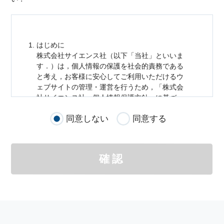
はじめに
株式会社サイエンス社（以下「当社」といいま
す．）は，
個人情報
の保護を社会的責務である
と考え，お客様に安心してご利用いただけるウ
ェブサイトの管理・運営を行うため，「株式会
社サイエンス社
個人情報
保護方針」に基づ
き，以下のとおり「ウェブサイトにおける
個人
同意しない
同意する
情報
の取扱い」を定めました．
個人情報
の取扱いの適用範囲
個人情報
の取扱いについては，お客様が当社の
確認
サイトを通じて商品の購入，当社へのご連絡，
メールマガジンの購読などをご利用された時に
適応されます．
お客様が当社のサイトを利用される際に収集さ
れた
個人情報
は，当
個人情報
の取扱いについて
の考え方に従い管理されます．