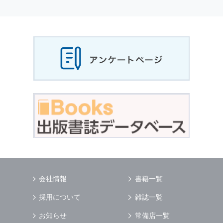
個人情報
の利用目的
当社は，お客様から収集させていただいた
個人
情報
，ご注文情報（お客様の注文履歴に関する
情報を含む）を，本サービスを提供する目的の
他に，以下の各号に定める目的のために利用す
ることがあります．
本サービスの提供または以下に定める目的以外
に，当社はお客様の
個人情報
利用することはあ
りません．
（1） お客様に対して，当社の商品やサービス
をご紹介する場合
（2） 当社において，お客様に代行してご注文
手続き，ご注文内容の確認，変更手続きを行う
場合
（3） お客様からのお問い合わせに対して回答
を行う場合
（4） お客様に対して，当社のサービスに対す
会社情報
書籍一覧
るご意見やご感想のご提供をお願いするため
（5） 当社がお客様に別途連絡の上，個別にご
採用について
雑誌一覧
了解をいただいた目的に利用するため
（6） お客様の属性（年齢，住所など）ごとに
お知らせ
常備店一覧
分類された統計的資料を作成するため