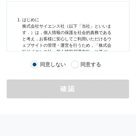
はじめに
株式会社サイエンス社（以下「当社」といいま
す．）は，
個人情報
の保護を社会的責務である
と考え，お客様に安心してご利用いただけるウ
ェブサイトの管理・運営を行うため，「株式会
社サイエンス社
個人情報
保護方針」に基づ
き，以下のとおり「ウェブサイトにおける
個人
同意しない
同意する
情報
の取扱い」を定めました．
個人情報
の取扱いの適用範囲
個人情報
の取扱いについては，お客様が当社の
確認
サイトを通じて商品の購入，当社へのご連絡，
メールマガジンの購読などをご利用された時に
適応されます．
お客様が当社のサイトを利用される際に収集さ
れた
個人情報
は，当
個人情報
の取扱いについて
の考え方に従い管理されます．
個人情報
の利用目的