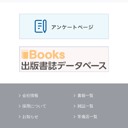
当社は，お客様から収集させていただいた
個人
情報
，ご注文情報（お客様の注文履歴に関する
情報を含む）を，本サービスを提供する目的の
他に，以下の各号に定める目的のために利用す
ることがあります．
本サービスの提供または以下に定める目的以外
に，当社はお客様の
個人情報
利用することはあ
りません．
（1） お客様に対して，当社の商品やサービス
をご紹介する場合
（2） 当社において，お客様に代行してご注文
手続き，ご注文内容の確認，変更手続きを行う
場合
（3） お客様からのお問い合わせに対して回答
を行う場合
（4） お客様に対して，当社のサービスに対す
会社情報
書籍一覧
るご意見やご感想のご提供をお願いするため
（5） 当社がお客様に別途連絡の上，個別にご
採用について
雑誌一覧
了解をいただいた目的に利用するため
（6） お客様の属性（年齢，住所など）ごとに
お知らせ
常備店一覧
分類された統計的資料を作成するため
（7） お客様それぞれの嗜好に適合した情報発