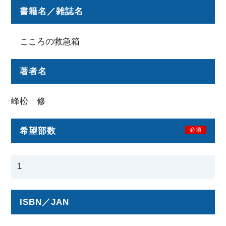
書籍名／雑誌名
こころの救急箱
著者名
峰松 修
希望部数
必須
ISBN／JAN