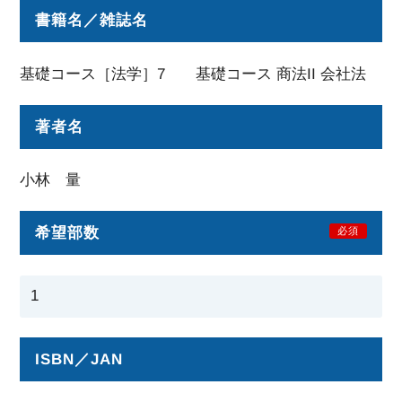
書籍名／雑誌名
基礎コース［法学］7 基礎コース 商法II 会社法
著者名
小林 量
希望部数
必須
ISBN／JAN