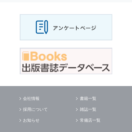
当社は，お客様から収集させていただいた
個人
情報
，ご注文情報（お客様の注文履歴に関する
情報を含む）を，本サービスを提供する目的の
他に，以下の各号に定める目的のために利用す
ることがあります．
本サービスの提供または以下に定める目的以外
に，当社はお客様の
個人情報
利用することはあ
りません．
（1） お客様に対して，当社の商品やサービス
をご紹介する場合
（2） 当社において，お客様に代行してご注文
手続き，ご注文内容の確認，変更手続きを行う
場合
（3） お客様からのお問い合わせに対して回答
を行う場合
（4） お客様に対して，当社のサービスに対す
会社情報
書籍一覧
るご意見やご感想のご提供をお願いするため
（5） 当社がお客様に別途連絡の上，個別にご
採用について
雑誌一覧
了解をいただいた目的に利用するため
（6） お客様の属性（年齢，住所など）ごとに
お知らせ
常備店一覧
分類された統計的資料を作成するため
（7） お客様それぞれの嗜好に適合した情報発