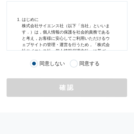
はじめに
株式会社サイエンス社（以下「当社」といいま
す．）は，
個人情報
の保護を社会的責務である
と考え，お客様に安心してご利用いただけるウ
ェブサイトの管理・運営を行うため，「株式会
社サイエンス社
個人情報
保護方針」に基づ
き，以下のとおり「ウェブサイトにおける
個人
同意しない
同意する
情報
の取扱い」を定めました．
個人情報
の取扱いの適用範囲
個人情報
の取扱いについては，お客様が当社の
確認
サイトを通じて商品の購入，当社へのご連絡，
メールマガジンの購読などをご利用された時に
適応されます．
お客様が当社のサイトを利用される際に収集さ
れた
個人情報
は，当
個人情報
の取扱いについて
の考え方に従い管理されます．
個人情報
の利用目的