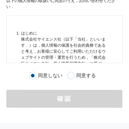
以下の個人情報の取扱いに同意のうえ，お問い合わせくださ
い．
はじめに
株式会社サイエンス社（以下「当社」といいま
す．）は，
個人情報
の保護を社会的責務である
と考え，お客様に安心してご利用いただけるウ
ェブサイトの管理・運営を行うため，「株式会
社サイエンス社
個人情報
保護方針」に基づ
き，以下のとおり「ウェブサイトにおける
個人
同意しない
同意する
情報
の取扱い」を定めました．
個人情報
の取扱いの適用範囲
個人情報
の取扱いについては，お客様が当社の
確認
サイトを通じて商品の購入，当社へのご連絡，
メールマガジンの購読などをご利用された時に
適応されます．
お客様が当社のサイトを利用される際に収集さ
れた
個人情報
は，当
個人情報
の取扱いについて
の考え方に従い管理されます．