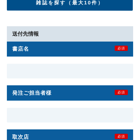
雑誌を探す（最大10件）
送付先情報
書店名
必須
発注ご担当者様
必須
取次店
必須