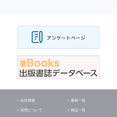
個人情報
の利用目的
当社は，お客様から収集させていただいた
個人
情報
，ご注文情報（お客様の注文履歴に関する
情報を含む）を，本サービスを提供する目的の
他に，以下の各号に定める目的のために利用す
ることがあります．
本サービスの提供または以下に定める目的以外
に，当社はお客様の
個人情報
利用することはあ
りません．
（1） お客様に対して，当社の商品やサービス
をご紹介する場合
（2） 当社において，お客様に代行してご注文
手続き，ご注文内容の確認，変更手続きを行う
場合
（3） お客様からのお問い合わせに対して回答
を行う場合
（4） お客様に対して，当社のサービスに対す
会社情報
書籍一覧
るご意見やご感想のご提供をお願いするため
（5） 当社がお客様に別途連絡の上，個別にご
採用について
雑誌一覧
了解をいただいた目的に利用するため