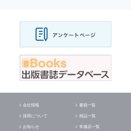
個人情報
の利用目的
当社は，お客様から収集させていただいた
個人
情報
，ご注文情報（お客様の注文履歴に関する
情報を含む）を，本サービスを提供する目的の
他に，以下の各号に定める目的のために利用す
ることがあります．
本サービスの提供または以下に定める目的以外
に，当社はお客様の
個人情報
利用することはあ
りません．
（1） お客様に対して，当社の商品やサービス
をご紹介する場合
（2） 当社において，お客様に代行してご注文
手続き，ご注文内容の確認，変更手続きを行う
場合
（3） お客様からのお問い合わせに対して回答
を行う場合
（4） お客様に対して，当社のサービスに対す
会社情報
書籍一覧
るご意見やご感想のご提供をお願いするため
（5） 当社がお客様に別途連絡の上，個別にご
採用について
雑誌一覧
了解をいただいた目的に利用するため
（6） お客様の属性（年齢，住所など）ごとに
お知らせ
常備店一覧
分類された統計的資料を作成するため