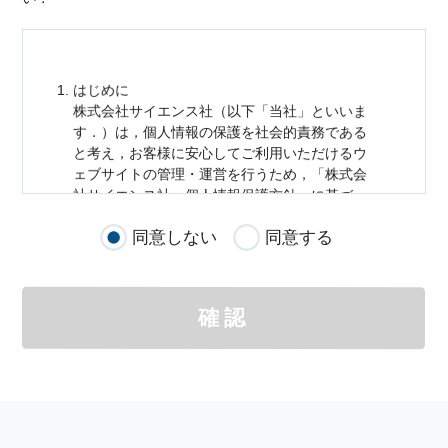
はじめに
株式会社サイエンス社（以下「当社」といいま
す．）は，
個人情報
の保護を社会的責務である
と考え，お客様に安心してご利用いただけるウ
ェブサイトの管理・運営を行うため，「株式会
社サイエンス社
個人情報
保護方針」に基づ
き，以下のとおり「ウェブサイトにおける
個人
同意しない
同意する
情報
の取扱い」を定めました．
個人情報
の取扱いの適用範囲
個人情報
の取扱いについては，お客様が当社の
確認
サイトを通じて商品の購入，当社へのご連絡，
メールマガジンの購読などをご利用された時に
適応されます．
お客様が当社のサイトを利用される際に収集さ
れた
個人情報
は，当
個人情報
の取扱いについて
の考え方に従い管理されます．