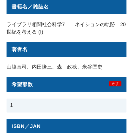
書籍名／雑誌名
ライブラリ相関社会科学7 ネイションの軌跡 20
世紀を考える (I)
著者名
山脇直司、内田隆三、森 政稔、米谷匡史
希望部数
必須
ISBN／JAN