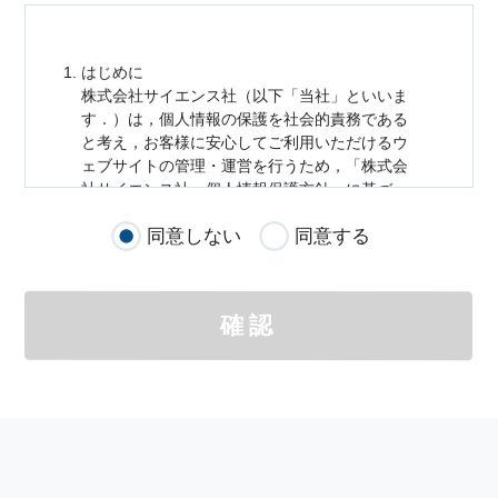
はじめに
株式会社サイエンス社（以下「当社」といいま
す．）は，
個人情報
の保護を社会的責務である
と考え，お客様に安心してご利用いただけるウ
ェブサイトの管理・運営を行うため，「株式会
社サイエンス社
個人情報
保護方針」に基づ
き，以下のとおり「ウェブサイトにおける
個人
同意しない
同意する
情報
の取扱い」を定めました．
個人情報
の取扱いの適用範囲
個人情報
の取扱いについては，お客様が当社の
確認
サイトを通じて商品の購入，当社へのご連絡，
メールマガジンの購読などをご利用された時に
適応されます．
お客様が当社のサイトを利用される際に収集さ
れた
個人情報
は，当
個人情報
の取扱いについて
の考え方に従い管理されます．
個人情報
の利用目的