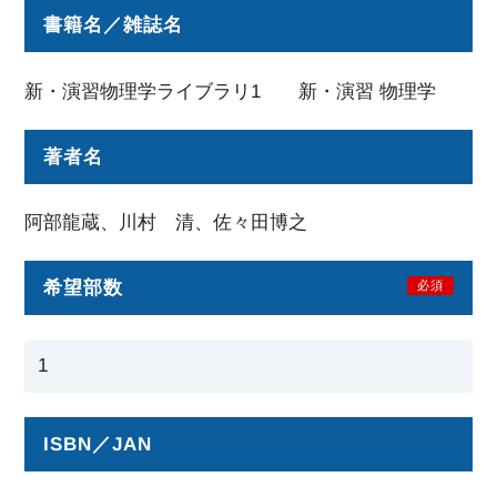
書籍名／雑誌名
新・演習物理学ライブラリ1 新・演習 物理学
著者名
阿部龍蔵、川村 清、佐々田博之
希望部数
必須
ISBN／JAN