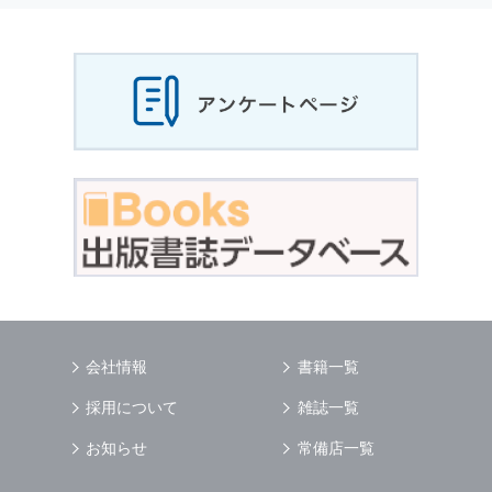
当社は，お客様から収集させていただいた
個人
情報
，ご注文情報（お客様の注文履歴に関する
情報を含む）を，本サービスを提供する目的の
他に，以下の各号に定める目的のために利用す
ることがあります．
本サービスの提供または以下に定める目的以外
に，当社はお客様の
個人情報
利用することはあ
りません．
（1） お客様に対して，当社の商品やサービス
をご紹介する場合
（2） 当社において，お客様に代行してご注文
手続き，ご注文内容の確認，変更手続きを行う
場合
（3） お客様からのお問い合わせに対して回答
を行う場合
（4） お客様に対して，当社のサービスに対す
会社情報
書籍一覧
るご意見やご感想のご提供をお願いするため
（5） 当社がお客様に別途連絡の上，個別にご
採用について
雑誌一覧
了解をいただいた目的に利用するため
（6） お客様の属性（年齢，住所など）ごとに
お知らせ
常備店一覧
分類された統計的資料を作成するため
（7） お客様それぞれの嗜好に適合した情報発