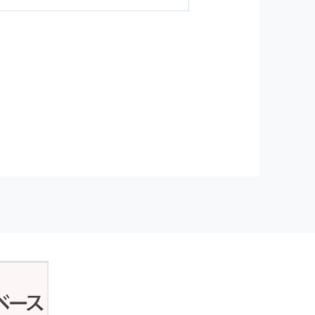
ジンの購読などをご利用された時
従い管理されます．
）を，本サービスを提供する目的
正アクセスおよび，漏洩，紛失，
が発生した場合には，再発防止策