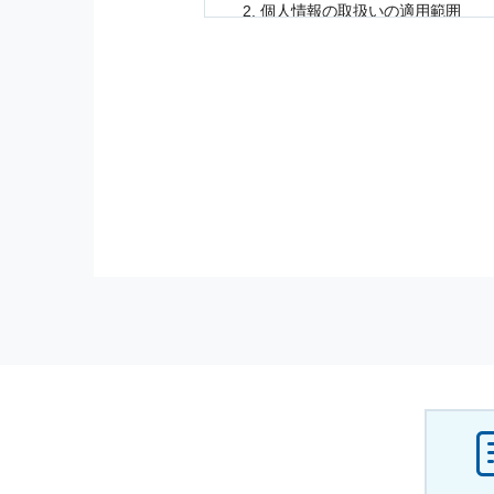
個人情報
の取扱いの適用範囲
個人情報
の取扱いについては，お
に適応されます．
お客様が当社のサイトを利用され
個人情報
の利用目的
当社は，お客様から収集させてい
の他に，以下の各号に定める目的
本サービスの提供または以下に定
（1） お客様に対して，当社の
（2） 当社において，お客様に
（3） お客様からのお問い合わ
（4） お客様に対して，当社の
（5） 当社がお客様に別途連絡
（6） お客様の属性（年齢，住
（7） お客様それぞれの嗜好に
個人情報
の安全管理について
当社は
個人情報
の正確性及び安全
破壊，改ざんなどに対しては，合
を含む適切な対策を速やかに講じ