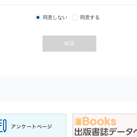
客様が当社のサイトを通じて商品の購入，当社へのご連絡，メールマガ
同意しない
同意する
る際に収集された
個人情報
は，当
個人情報
の取扱いについての考え方に
ただいた
個人情報
，ご注文情報（お客様の注文履歴に関する情報を含む
確認
のために利用することがあります．
める目的以外に，当社はお客様の
個人情報
利用することはありません．
商品やサービスをご紹介する場合
代行してご注文手続き，ご注文内容の確認，変更手続きを行う場合
せに対して回答を行う場合
サービスに対するご意見やご感想のご提供をお願いするため
の上，個別にご了解をいただいた目的に利用するため
所など）ごとに分類された統計的資料を作成するため
適合した情報発信やサービスを提供，表示するため
性を確保する為，
個人情報
へのアクセス管理，持ち出し手段の制限，不
理的な安全対策を講じるとともに，万一，漏洩等
個人情報
に関する事故
ます．