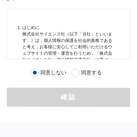
はじめに
株式会社サイエンス社（以下「当社」といいま
す．）は，
個人情報
の保護を社会的責務である
と考え，お客様に安心してご利用いただけるウ
ェブサイトの管理・運営を行うため，「株式会
社サイエンス社
個人情報
保護方針」に基づ
き，以下のとおり「ウェブサイトにおける
個人
同意しない
同意する
情報
の取扱い」を定めました．
個人情報
の取扱いの適用範囲
個人情報
の取扱いについては，お客様が当社の
確認
サイトを通じて商品の購入，当社へのご連絡，
メールマガジンの購読などをご利用された時に
適応されます．
お客様が当社のサイトを利用される際に収集さ
れた
個人情報
は，当
個人情報
の取扱いについて
の考え方に従い管理されます．