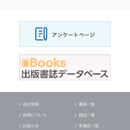
個人情報
の利用目的
当社は，お客様から収集させていただいた
個人
情報
，ご注文情報（お客様の注文履歴に関する
情報を含む）を，本サービスを提供する目的の
他に，以下の各号に定める目的のために利用す
ることがあります．
本サービスの提供または以下に定める目的以外
に，当社はお客様の
個人情報
利用することはあ
りません．
（1） お客様に対して，当社の商品やサービス
をご紹介する場合
（2） 当社において，お客様に代行してご注文
手続き，ご注文内容の確認，変更手続きを行う
場合
（3） お客様からのお問い合わせに対して回答
を行う場合
（4） お客様に対して，当社のサービスに対す
会社情報
書籍一覧
るご意見やご感想のご提供をお願いするため
（5） 当社がお客様に別途連絡の上，個別にご
採用について
雑誌一覧
了解をいただいた目的に利用するため
（6） お客様の属性（年齢，住所など）ごとに
お知らせ
常備店一覧
分類された統計的資料を作成するため