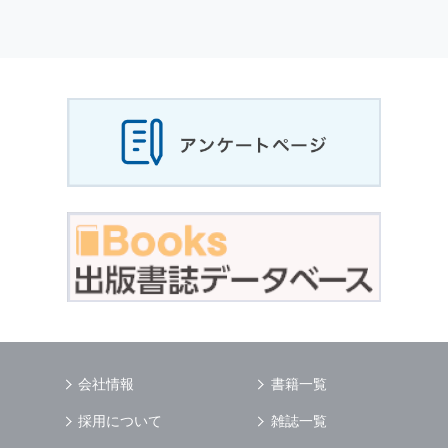
個人情報
の利用目的
当社は，お客様から収集させていただいた
個人
情報
，ご注文情報（お客様の注文履歴に関する
情報を含む）を，本サービスを提供する目的の
他に，以下の各号に定める目的のために利用す
ることがあります．
本サービスの提供または以下に定める目的以外
に，当社はお客様の
個人情報
利用することはあ
りません．
（1） お客様に対して，当社の商品やサービス
をご紹介する場合
（2） 当社において，お客様に代行してご注文
手続き，ご注文内容の確認，変更手続きを行う
場合
（3） お客様からのお問い合わせに対して回答
を行う場合
（4） お客様に対して，当社のサービスに対す
会社情報
書籍一覧
るご意見やご感想のご提供をお願いするため
（5） 当社がお客様に別途連絡の上，個別にご
採用について
雑誌一覧
了解をいただいた目的に利用するため