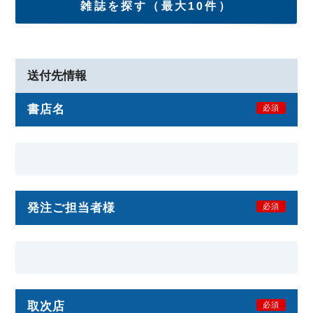
雑誌を探す（最大10件）
送付先情報
書店名
必須
発注ご担当者様
必須
取次店
必須