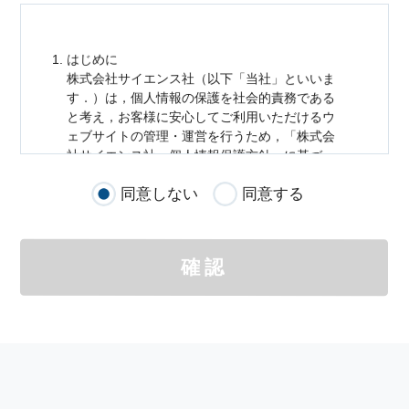
はじめに
株式会社サイエンス社（以下「当社」といいま
す．）は，
個人情報
の保護を社会的責務である
と考え，お客様に安心してご利用いただけるウ
ェブサイトの管理・運営を行うため，「株式会
社サイエンス社
個人情報
保護方針」に基づ
き，以下のとおり「ウェブサイトにおける
個人
同意しない
同意する
情報
の取扱い」を定めました．
個人情報
の取扱いの適用範囲
個人情報
の取扱いについては，お客様が当社の
確認
サイトを通じて商品の購入，当社へのご連絡，
メールマガジンの購読などをご利用された時に
適応されます．
お客様が当社のサイトを利用される際に収集さ
れた
個人情報
は，当
個人情報
の取扱いについて
の考え方に従い管理されます．
個人情報
の利用目的