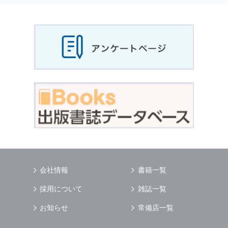
当社は，お客様から収集させていただいた
個人
情報
，ご注文情報（お客様の注文履歴に関する
情報を含む）を，本サービスを提供する目的の
他に，以下の各号に定める目的のために利用す
ることがあります．
本サービスの提供または以下に定める目的以外
に，当社はお客様の
個人情報
利用することはあ
りません．
（1） お客様に対して，当社の商品やサービス
をご紹介する場合
（2） 当社において，お客様に代行してご注文
手続き，ご注文内容の確認，変更手続きを行う
場合
（3） お客様からのお問い合わせに対して回答
を行う場合
（4） お客様に対して，当社のサービスに対す
会社情報
書籍一覧
るご意見やご感想のご提供をお願いするため
（5） 当社がお客様に別途連絡の上，個別にご
採用について
雑誌一覧
了解をいただいた目的に利用するため
（6） お客様の属性（年齢，住所など）ごとに
お知らせ
常備店一覧
分類された統計的資料を作成するため
（7） お客様それぞれの嗜好に適合した情報発