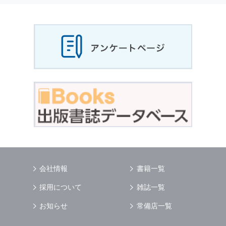
当社は，お客様から収集させていただいた
個人
情報
，ご注文情報（お客様の注文履歴に関する
情報を含む）を，本サービスを提供する目的の
他に，以下の各号に定める目的のために利用す
ることがあります．
本サービスの提供または以下に定める目的以外
に，当社はお客様の
個人情報
利用することはあ
りません．
（1） お客様に対して，当社の商品やサービス
をご紹介する場合
（2） 当社において，お客様に代行してご注文
手続き，ご注文内容の確認，変更手続きを行う
場合
（3） お客様からのお問い合わせに対して回答
を行う場合
（4） お客様に対して，当社のサービスに対す
会社情報
書籍一覧
るご意見やご感想のご提供をお願いするため
（5） 当社がお客様に別途連絡の上，個別にご
採用について
雑誌一覧
了解をいただいた目的に利用するため
（6） お客様の属性（年齢，住所など）ごとに
お知らせ
常備店一覧
分類された統計的資料を作成するため
（7） お客様それぞれの嗜好に適合した情報発