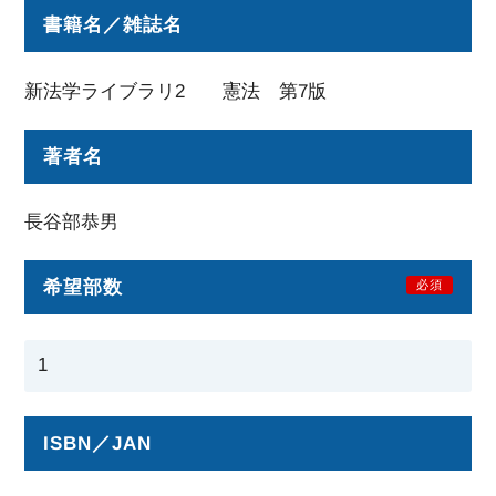
書籍名／雑誌名
新法学ライブラリ2 憲法 第7版
著者名
長谷部恭男
希望部数
必須
ISBN／JAN