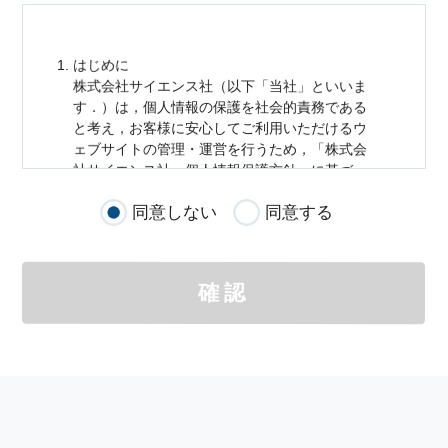
はじめに
株式会社サイエンス社（以下「当社」といいま
す．）は，
個人情報
の保護を社会的責務である
と考え，お客様に安心してご利用いただけるウ
ェブサイトの管理・運営を行うため，「株式会
社サイエンス社
個人情報
保護方針」に基づ
き，以下のとおり「ウェブサイトにおける
個人
同意しない
同意する
情報
の取扱い」を定めました．
個人情報
の取扱いの適用範囲
個人情報
の取扱いについては，お客様が当社の
確認
サイトを通じて商品の購入，当社へのご連絡，
メールマガジンの購読などをご利用された時に
適応されます．
お客様が当社のサイトを利用される際に収集さ
れた
個人情報
は，当
個人情報
の取扱いについて
の考え方に従い管理されます．
個人情報
の利用目的