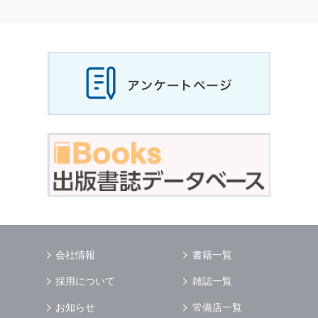
個人情報
の利用目的
当社は，お客様から収集させていただいた
個人
情報
，ご注文情報（お客様の注文履歴に関する
情報を含む）を，本サービスを提供する目的の
他に，以下の各号に定める目的のために利用す
ることがあります．
本サービスの提供または以下に定める目的以外
に，当社はお客様の
個人情報
利用することはあ
りません．
（1） お客様に対して，当社の商品やサービス
をご紹介する場合
（2） 当社において，お客様に代行してご注文
手続き，ご注文内容の確認，変更手続きを行う
場合
（3） お客様からのお問い合わせに対して回答
を行う場合
（4） お客様に対して，当社のサービスに対す
会社情報
書籍一覧
るご意見やご感想のご提供をお願いするため
（5） 当社がお客様に別途連絡の上，個別にご
採用について
雑誌一覧
了解をいただいた目的に利用するため
（6） お客様の属性（年齢，住所など）ごとに
お知らせ
常備店一覧
分類された統計的資料を作成するため