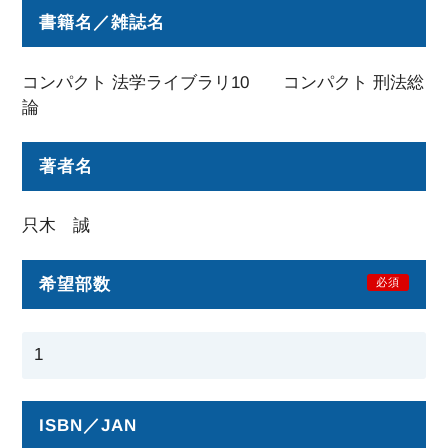
書籍名／雑誌名
コンパクト 法学ライブラリ10 コンパクト 刑法総
論
著者名
只木 誠
希望部数
必須
ISBN／JAN