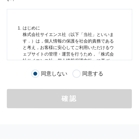
はじめに
株式会社サイエンス社（以下「当社」といいま
す．）は，
個人情報
の保護を社会的責務である
と考え，お客様に安心してご利用いただけるウ
ェブサイトの管理・運営を行うため，「株式会
社サイエンス社
個人情報
保護方針」に基づ
き，以下のとおり「ウェブサイトにおける
個人
同意しない
同意する
情報
の取扱い」を定めました．
個人情報
の取扱いの適用範囲
個人情報
の取扱いについては，お客様が当社の
確認
サイトを通じて商品の購入，当社へのご連絡，
メールマガジンの購読などをご利用された時に
適応されます．
お客様が当社のサイトを利用される際に収集さ
れた
個人情報
は，当
個人情報
の取扱いについて
の考え方に従い管理されます．