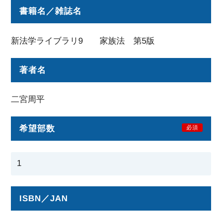
書籍名／雑誌名
新法学ライブラリ9 家族法 第5版
著者名
二宮周平
希望部数
必須
ISBN／JAN