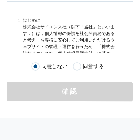
はじめに
株式会社サイエンス社（以下「当社」といいま
す．）は，
個人情報
の保護を社会的責務である
と考え，お客様に安心してご利用いただけるウ
ェブサイトの管理・運営を行うため，「株式会
社サイエンス社
個人情報
保護方針」に基づ
き，以下のとおり「ウェブサイトにおける
個人
同意しない
同意する
情報
の取扱い」を定めました．
個人情報
の取扱いの適用範囲
個人情報
の取扱いについては，お客様が当社の
確認
サイトを通じて商品の購入，当社へのご連絡，
メールマガジンの購読などをご利用された時に
適応されます．
お客様が当社のサイトを利用される際に収集さ
れた
個人情報
は，当
個人情報
の取扱いについて
の考え方に従い管理されます．
個人情報
の利用目的