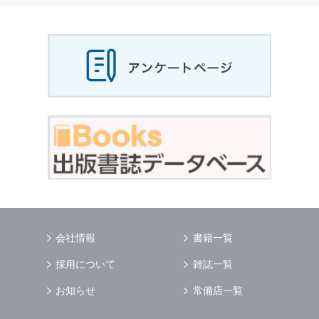
当社は，お客様から収集させていただいた
個人
情報
，ご注文情報（お客様の注文履歴に関する
情報を含む）を，本サービスを提供する目的の
他に，以下の各号に定める目的のために利用す
ることがあります．
本サービスの提供または以下に定める目的以外
に，当社はお客様の
個人情報
利用することはあ
りません．
（1） お客様に対して，当社の商品やサービス
をご紹介する場合
（2） 当社において，お客様に代行してご注文
手続き，ご注文内容の確認，変更手続きを行う
場合
（3） お客様からのお問い合わせに対して回答
を行う場合
（4） お客様に対して，当社のサービスに対す
会社情報
書籍一覧
るご意見やご感想のご提供をお願いするため
（5） 当社がお客様に別途連絡の上，個別にご
採用について
雑誌一覧
了解をいただいた目的に利用するため
（6） お客様の属性（年齢，住所など）ごとに
お知らせ
常備店一覧
分類された統計的資料を作成するため
（7） お客様それぞれの嗜好に適合した情報発