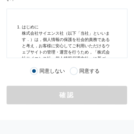
はじめに
株式会社サイエンス社（以下「当社」といいま
す．）は，
個人情報
の保護を社会的責務である
と考え，お客様に安心してご利用いただけるウ
ェブサイトの管理・運営を行うため，「株式会
社サイエンス社
個人情報
保護方針」に基づ
き，以下のとおり「ウェブサイトにおける
個人
同意しない
同意する
情報
の取扱い」を定めました．
個人情報
の取扱いの適用範囲
個人情報
の取扱いについては，お客様が当社の
確認
サイトを通じて商品の購入，当社へのご連絡，
メールマガジンの購読などをご利用された時に
適応されます．
お客様が当社のサイトを利用される際に収集さ
れた
個人情報
は，当
個人情報
の取扱いについて
の考え方に従い管理されます．