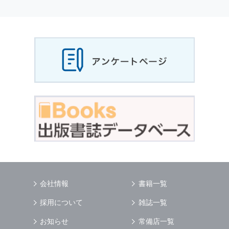
個人情報
の利用目的
当社は，お客様から収集させていただいた
個人
情報
，ご注文情報（お客様の注文履歴に関する
情報を含む）を，本サービスを提供する目的の
他に，以下の各号に定める目的のために利用す
ることがあります．
本サービスの提供または以下に定める目的以外
に，当社はお客様の
個人情報
利用することはあ
りません．
（1） お客様に対して，当社の商品やサービス
をご紹介する場合
（2） 当社において，お客様に代行してご注文
手続き，ご注文内容の確認，変更手続きを行う
場合
（3） お客様からのお問い合わせに対して回答
を行う場合
（4） お客様に対して，当社のサービスに対す
会社情報
書籍一覧
るご意見やご感想のご提供をお願いするため
（5） 当社がお客様に別途連絡の上，個別にご
採用について
雑誌一覧
了解をいただいた目的に利用するため
（6） お客様の属性（年齢，住所など）ごとに
お知らせ
常備店一覧
分類された統計的資料を作成するため