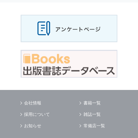
当社は，お客様から収集させていただいた
個人
情報
，ご注文情報（お客様の注文履歴に関する
情報を含む）を，本サービスを提供する目的の
他に，以下の各号に定める目的のために利用す
ることがあります．
本サービスの提供または以下に定める目的以外
に，当社はお客様の
個人情報
利用することはあ
りません．
（1） お客様に対して，当社の商品やサービス
をご紹介する場合
（2） 当社において，お客様に代行してご注文
手続き，ご注文内容の確認，変更手続きを行う
場合
（3） お客様からのお問い合わせに対して回答
を行う場合
（4） お客様に対して，当社のサービスに対す
会社情報
書籍一覧
るご意見やご感想のご提供をお願いするため
（5） 当社がお客様に別途連絡の上，個別にご
採用について
雑誌一覧
了解をいただいた目的に利用するため
（6） お客様の属性（年齢，住所など）ごとに
お知らせ
常備店一覧
分類された統計的資料を作成するため
（7） お客様それぞれの嗜好に適合した情報発