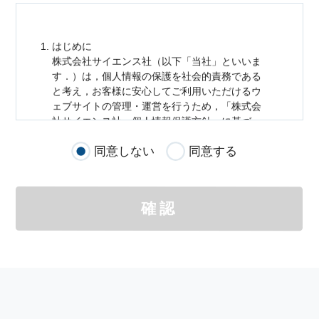
はじめに
株式会社サイエンス社（以下「当社」といいま
す．）は，
個人情報
の保護を社会的責務である
と考え，お客様に安心してご利用いただけるウ
ェブサイトの管理・運営を行うため，「株式会
社サイエンス社
個人情報
保護方針」に基づ
き，以下のとおり「ウェブサイトにおける
個人
同意しない
同意する
情報
の取扱い」を定めました．
個人情報
の取扱いの適用範囲
個人情報
の取扱いについては，お客様が当社の
確認
サイトを通じて商品の購入，当社へのご連絡，
メールマガジンの購読などをご利用された時に
適応されます．
お客様が当社のサイトを利用される際に収集さ
れた
個人情報
は，当
個人情報
の取扱いについて
の考え方に従い管理されます．
個人情報
の利用目的