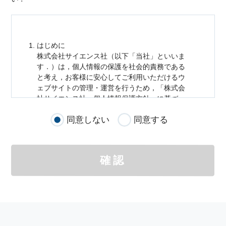
はじめに
株式会社サイエンス社（以下「当社」といいま
す．）は，
個人情報
の保護を社会的責務である
と考え，お客様に安心してご利用いただけるウ
ェブサイトの管理・運営を行うため，「株式会
社サイエンス社
個人情報
保護方針」に基づ
き，以下のとおり「ウェブサイトにおける
個人
同意しない
同意する
情報
の取扱い」を定めました．
個人情報
の取扱いの適用範囲
個人情報
の取扱いについては，お客様が当社の
確認
サイトを通じて商品の購入，当社へのご連絡，
メールマガジンの購読などをご利用された時に
適応されます．
お客様が当社のサイトを利用される際に収集さ
れた
個人情報
は，当
個人情報
の取扱いについて
の考え方に従い管理されます．