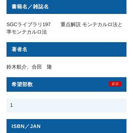
書籍名／雑誌名
SGCライブラリ197 重点解説 モンテカルロ法と
準モンテカルロ法
著者名
鈴木航介、合田 隆
希望部数
必須
ISBN／JAN