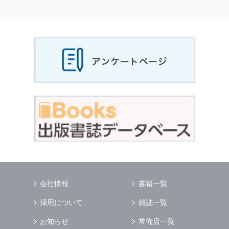
個人情報
の利用目的
当社は，お客様から収集させていただいた
個人
情報
，ご注文情報（お客様の注文履歴に関する
情報を含む）を，本サービスを提供する目的の
他に，以下の各号に定める目的のために利用す
ることがあります．
本サービスの提供または以下に定める目的以外
に，当社はお客様の
個人情報
利用することはあ
りません．
（1） お客様に対して，当社の商品やサービス
をご紹介する場合
（2） 当社において，お客様に代行してご注文
手続き，ご注文内容の確認，変更手続きを行う
場合
（3） お客様からのお問い合わせに対して回答
を行う場合
（4） お客様に対して，当社のサービスに対す
会社情報
書籍一覧
るご意見やご感想のご提供をお願いするため
（5） 当社がお客様に別途連絡の上，個別にご
採用について
雑誌一覧
了解をいただいた目的に利用するため
（6） お客様の属性（年齢，住所など）ごとに
お知らせ
常備店一覧
分類された統計的資料を作成するため