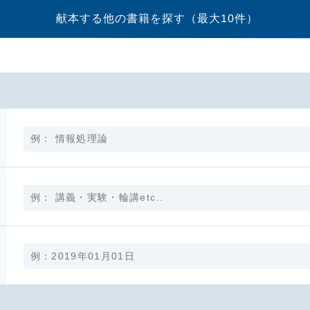
献本する他の書籍を探す
（最大10件）