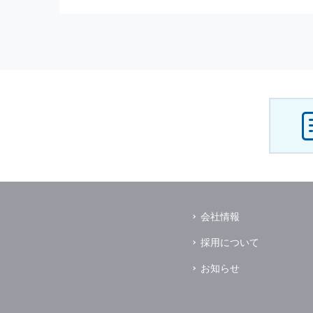
（3） お客様からのお問い合わ
（4） お客様に対して，当社の
（5） 当社がお客様に別途連絡
（6） お客様の属性（年齢，住
（7） お客様それぞれの嗜好に
個人情報
の安全管理について
当社は
個人情報
の正確性及び安全
破壊，改ざんなどに対しては，合
を含む適切な対策を速やかに講じ
個人情報
の預託について
当社は，明示した利用目的の達成
その場合は，業務委託先の適切な
（業務委託先とは，運送業者，ダ
会社情報
個人情報
の第三者への開示
当社は，
個人情報
を本人の許可無
採用について
ただし，以下に該当する場合はそ
（1） 情報提供について本人の
お知らせ
（2） 官公庁等の公的機関から
（3） 当サイトの運営に関する
し，開示先に対して契約等により