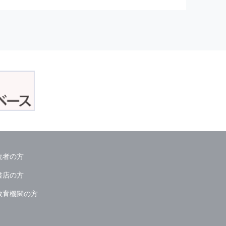
正アクセスおよび，漏洩，紛失，
が発生した場合には，再発防止策
委託会社等．）
読者の方
ん．
書店の方
教育機関の方
る情報は必要な範囲のみに限定