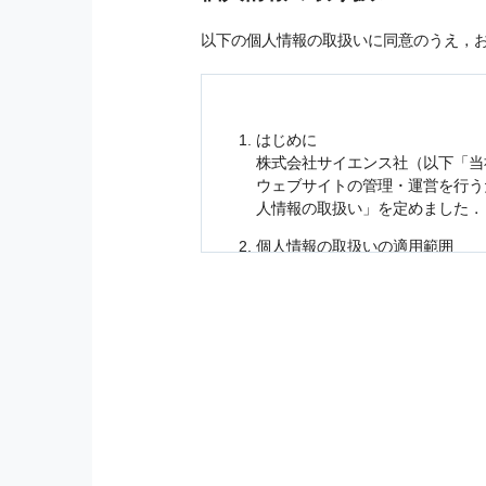
以下の個人情報の取扱いに同意のうえ，
はじめに
株式会社サイエンス社（以下「当
ウェブサイトの管理・運営を行
人情報
の取扱い」を定めました．
個人情報
の取扱いの適用範囲
個人情報
の取扱いについては，お
に適応されます．
お客様が当社のサイトを利用され
個人情報
の利用目的
当社は，お客様から収集させてい
の他に，以下の各号に定める目的
本サービスの提供または以下に定
（1） お客様に対して，当社の
（2） 当社において，お客様に