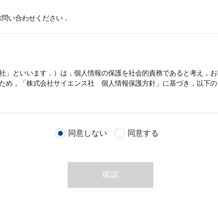
お問い合わせください．
社」といいます．）は，
個人情報
の保護を社会的責務であると考え，お
うため，「株式会社サイエンス社
個人情報
保護方針」に基づき，以下の
客様が当社のサイトを通じて商品の購入，当社へのご連絡，メールマガ
同意しない
同意する
る際に収集された
個人情報
は，当
個人情報
の取扱いについての考え方に
ただいた
個人情報
，ご注文情報（お客様の注文履歴に関する情報を含む
確認
のために利用することがあります．
める目的以外に，当社はお客様の
個人情報
利用することはありません．
商品やサービスをご紹介する場合
代行してご注文手続き，ご注文内容の確認，変更手続きを行う場合