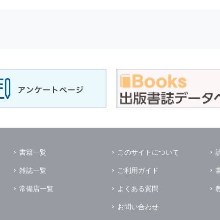
せに対して回答を行う場合
サービスに対するご意見やご感想のご提供をお願いするため
の上，個別にご了解をいただいた目的に利用するため
所など）ごとに分類された統計的資料を作成するため
適合した情報発信やサービスを提供，表示するため
性を確保する為，
個人情報
へのアクセス管理，持ち出し手段の制限，不
理的な安全対策を講じるとともに，万一，漏洩等
個人情報
に関する事故
ます．
の為に必要な範囲で業務を預託する場合があります．
管理及び監督を行います．
イレクトメールの発送のための印刷会社，商品代金未払いの場合の回収
書籍一覧
このサイトについて
く他の事業者や個人などの第三者に提供および公開することはありませ
雑誌一覧
ご利用ガイド
の限りではありません．
同意がある場合
常備店一覧
よくある質問
法令に基づき開示を求められた場合
お問い合わせ
業務提携先に対して
個人情報
を開示する場合．ただし，この場合に開示す
個人情報
の管理を義務付けます．