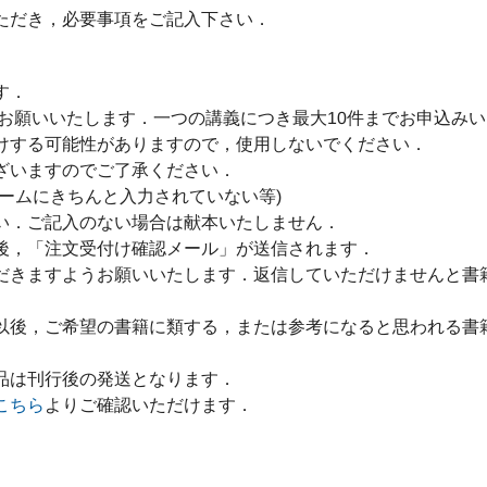
ただき，必要事項をご記入下さい．
す．
をお願いいたします．一つの講義につき最大10件までお申込み
けする可能性がありますので，使用しないでください．
ざいますのでご了承ください．
ームにきちんと入力されていない等)
い．ご記入のない場合は献本いたしません．
後，「注文受付け確認メール」が送信されます．
だきますようお願いいたします．返信していただけませんと書
以後，ご希望の書籍に類する，または参考になると思われる書
品は刊行後の発送となります．
こちら
よりご確認いただけます．