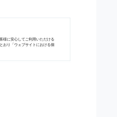
客様に安心してご利用いただける
とおり「ウェブサイトにおける
個
ジンの購読などをご利用された時
従い管理されます．
）を，本サービスを提供する目的